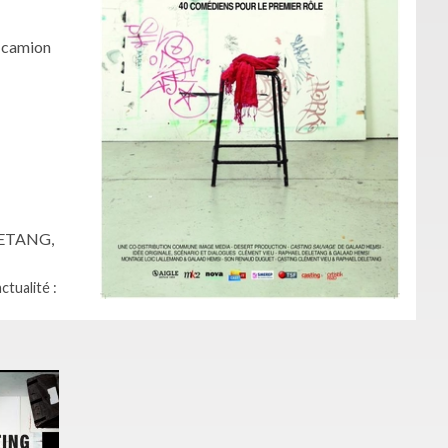
e camion
ELETANG,
ctualité :