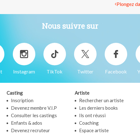
Plongez dan
Nous suivre sur
t
Instagram
TikTok
Twitter
Facebook
Y
Casting
Artiste
Inscription
Rechercher un artiste
Devenez membre V.I.P
Les derniers books
Consulter les castings
Ils ont réussi
Enfants & ados
Coaching
Devenez recruteur
Espace artiste