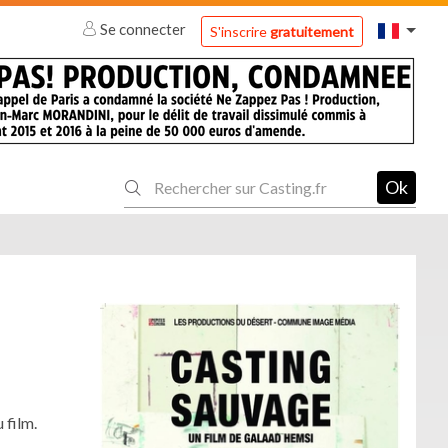
Se connecter
S'inscrire
gratuitement
Ok
 film.