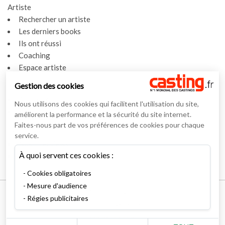
Artiste
Rechercher un artiste
Les derniers books
Ils ont réussi
Coaching
Espace artiste
Gestion des cookies
Actualités
Actualités
Nous utilisons des cookies qui facilitent l'utilisation du site,
Vidéos
améliorent la performance et la sécurité du site internet.
Faites-nous part de vos préférences de cookies pour chaque
Interviews
service.
Nos interviews
À quoi servent ces cookies :
Lexique
Cookies obligatoires
Mesure d'audience
Mentions légales
Régies publicitaires
Conditions générales
RSS Syndication