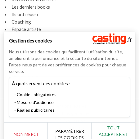
Les derniers books
Ils ont réussi
Coaching
Espace artiste
Gestion des cookies
Actualités
Actualités
Nous utilisons des cookies qui facilitent l'utilisation du site,
Vidéos
améliorent la performance et la sécurité du site internet.
Faites-nous part de vos préférences de cookies pour chaque
Interviews
service.
Nos interviews
À quoi servent ces cookies :
Lexique
Cookies obligatoires
Mesure d'audience
Mentions légales
Régies publicitaires
Conditions générales
RSS Syndication
TOUT
Nous contacter
PARAMÉTRER
NON MERCI
ACCEPTER ET
Gestion des cookies
LES COOKIES