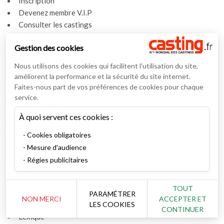
Inscription
Devenez membre V.I.P
Consulter les castings
Enfants & ados
Gestion des cookies
Devenez recruteur
Nous utilisons des cookies qui facilitent l'utilisation du site,
Artiste
améliorent la performance et la sécurité du site internet.
Rechercher un artiste
Faites-nous part de vos préférences de cookies pour chaque
Les derniers books
service.
Ils ont réussi
À quoi servent ces cookies :
Coaching
Espace artiste
Cookies obligatoires
Mesure d'audience
Actualités
Régies publicitaires
Actualités
Vidéos
TOUT
Interviews
PARAMÉTRER
NON MERCI
ACCEPTER ET
LES COOKIES
Nos interviews
CONTINUER
Lexique