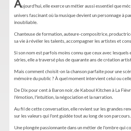
A
ujourd'hui, elle exerce un métier aussi essentiel que mé
univers fascinant où la musique devient un personnage à pa
inoubliable.
Chanteuse de formation, auteure-compositrice, productrice,
sa vie à révéler les talents, accompagner les artistes et co
Si son nom est parfois moins connu que ceux avec lesquels e
séries, elle a traversé plus de quarante ans de création arti
Mais comment choisit-on la chanson parfaite pour une scè
mémoire du public ? À quel moment intervient celui ou celle
De Dix pour cent à Baron noir, de Kaboul Kitchen à La Fièvr
l'émotion, l'intuition, la négociation et la narration.
Au fil de cette conversation, elle revient sur les grandes ren
sur les valeurs qui l'ont guidée tout au long de son parcours.
Une plongée passionnante dans un métier de l'ombre qui con