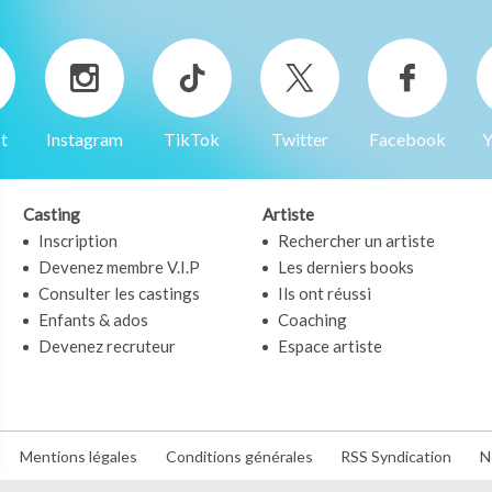
t
Instagram
TikTok
Twitter
Facebook
Y
Casting
Artiste
Inscription
Rechercher un artiste
Devenez membre V.I.P
Les derniers books
Consulter les castings
Ils ont réussi
Enfants & ados
Coaching
Devenez recruteur
Espace artiste
Mentions légales
Conditions générales
RSS Syndication
N