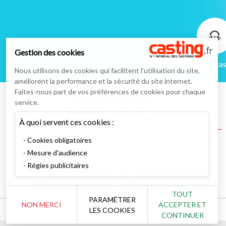
Gestion des cookies
Podcas
Nous utilisons des cookies qui facilitent l'utilisation du site,
améliorent la performance et la sécurité du site internet.
Faites-nous part de vos préférences de cookies pour chaque
service.
À quoi servent ces cookies :
Cookies obligatoires
Numéro un mondial des annonces de casting pour artistes
débutants ou confirmés
Mesure d'audience
Régies publicitaires
Disponible sur
Disponible sur
App Store
Google Play
TOUT
PARAMÉTRER
NON MERCI
ACCEPTER ET
LES COOKIES
CONTINUER