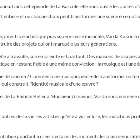
connu. Dans cet épisode de La Bascule, elle nous ouvre les portes d'
rt entière et où chaque choix peut transformer une scène en émoti
 directrice artistique puis superviseure musicale, Varda Kakon a 
nstruire des projets qui ont marqué plusieurs générations.
lle a travaillé, son empreinte est partout. Des maisons de disques a
stique en restant fidèle à une même conviction : la musique est une 
ne de cinéma ? Comment une musique peut-elle transformer un film
 qui construit l'identité musicale d'une œuvre ?
e, de La Famille Bélier à Monsieur Aznavour, Varda nous emmène dan
contres de sa vie, les artistes qu'elle a vus éclore, les mutations pr
tribue pourtant à créer certains des moments les plus mémorables 