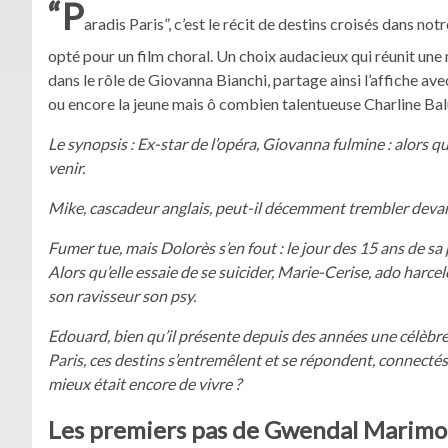
“P
aradis Paris”, c’est le récit de destins croisés dans not
opté pour un film choral. Un choix audacieux qui réunit une
dans le rôle de Giovanna Bianchi, partage ainsi l’affiche 
ou encore la jeune mais ô combien talentueuse Charline Ba
Le synopsis : Ex-star de l’opéra, Giovanna fulmine : alors qu’
venir.
Mike, cascadeur anglais, peut-il décemment trembler devant l
Fumer tue, mais Dolorès s’en fout : le jour des 15 ans de sa 
Alors qu’elle essaie de se suicider, Marie-Cerise, ado harcele
son ravisseur son psy.
Edouard, bien qu’il présente depuis des années une célèbre 
Paris, ces destins s’entremêlent et se répondent, connectés 
mieux était encore de vivre ?
Les premiers pas de Gwendal Marimo