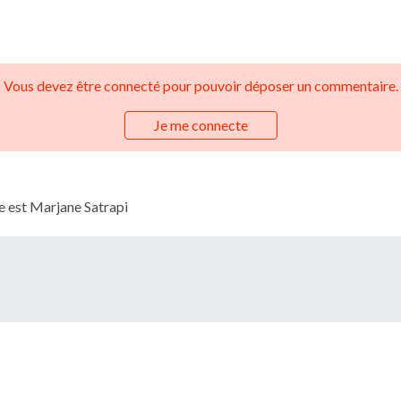
Vous devez être connecté pour pouvoir déposer un commentaire.
Je me connecte
ce est Marjane Satrapi