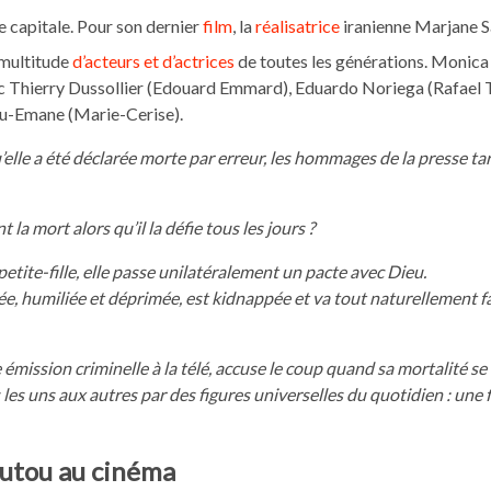
re capitale. Pour son dernier
film
, la
réalisatrice
iranienne Marjane S
 multitude
d’acteurs et d’actrices
de toutes les générations. Monica 
avec Thierry Dussollier (Edouard Emmard), Eduardo Noriega (Rafael 
lu-Emane (Marie-Cerise).
elle a été déclarée morte par erreur, les hommages de la presse tar
a mort alors qu’il la défie tous les jours ?
petite-fille, elle passe unilatéralement un pacte avec Dieu.
́e, humiliée et déprimée, est kidnappée et va tout naturellement f
émission criminelle à la télé, accuse le coup quand sa mortalité s
les uns aux autres par des figures universelles du quotidien : une fem
utou au cinéma