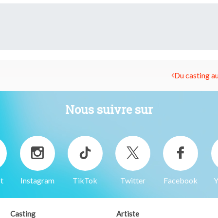
Du casting au 
Nous suivre sur
t
Instagram
TikTok
Twitter
Facebook
Y
Casting
Artiste