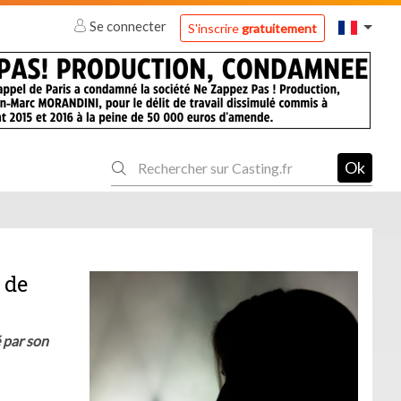
Se connecter
S'inscrire
gratuitement
Ok
 de
é par son