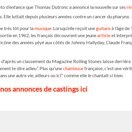
photo d’enfance que Thomas Dutronc a annoncé la nouvelle sur ses
ré
is. Elle luttait depuis plusieurs années contre un cancer du pharynx.
e très tôt pour la
musique
. Lorsqu’elle reçoit une
guitare
à l’âge de 
”, sortie en 1962, les français découvrent une jeune
artiste
et interpr
une icône des années yéyé aux côtés de Johnny Hallyday, Claude Franç
e d'après un classement du Magazine Rolling Stones laisse derrière 
nt te dire adieu”. Plus qu'une
chanteuse
française, c'est une véri
s une autre vie, ailleurs ou ici" comme elle le chantait si bien.
nos annonces de castings ici