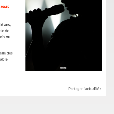
seaux
16 ans,
ète de
ois ou
elle des
table
Partager l'actualité :