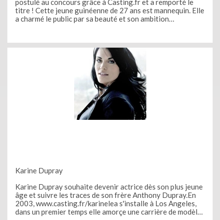
postulé au concours grâce à Casting.fr et a remporté le
titre ! Cette jeune guinéenne de 27 ans est mannequin. Elle
a charmé le public par sa beauté et son ambition
humanitaire. Elle remporte un voyage d'une semaine à New
York, un voyage en Guinée, son pays d'origine où elle va
être
Karine Dupray
Karine Dupray souhaite devenir actrice dès son plus jeune
âge et suivre les traces de son frère Anthony Dupray.En
2003, www.casting.fr/karinelea s'installe à Los Angeles,
dans un premier temps elle amorçe une carrière de modèle.
Et ensuite elle enchaîne les tournages. Elle apparaît dans