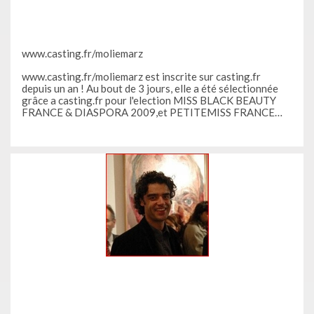
www.casting.fr/moliemarz
www.casting.fr/moliemarz est inscrite sur casting.fr
depuis un an ! Au bout de 3 jours, elle a été sélectionnée
grâce a casting.fr pour l'election MISS BLACK BEAUTY
FRANCE & DIASPORA 2009,et PETITEMISS FRANCE
2009. Depuis ? Plusieurs propositions en tant que model
pour des grands shootings ! Danseuse dans le cadre
d’événement et un defilé en