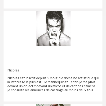
FD Production, une super équipe, une très belle rencontre
grâce à Casting.fr! Son parcours? Damien Laquet a
Nicolas
Nicolas est inscrit depuis 5 mois! "le domaine artistique qui
m'intéresse le plus est... le mannequinat... enfin je me plaîs
devant un objectif devant un micro et devant des caméra...
je consulte les annonces de castings au moins deux fois
par jours... pour participer à l'émission avec nrj 12... j'ai
tout simplement envoyé un e-mail pour