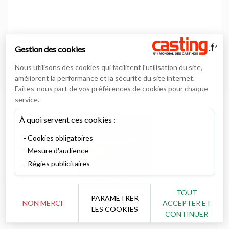
Camille charles
Gestion des cookies
Pdg d’une société de service de haute technologie a
toujours été attiré par le spectacle et n’avait jamais osé !
Nous utilisons des cookies qui facilitent l'utilisation du site,
en septembre 2009, il s’est inscrit sur casting.fr et a
améliorent la performance et la sécurité du site internet.
trouvé une photographe… des amis et en particulier
Faites-nous part de vos préférences de cookies pour chaque
www.casting.fr/solenaa qui l’ont encouragé,
service.
www.casting.fr/veronica06 qui lui a donné de bonnes
adresses,
À quoi servent ces cookies :
Cookies obligatoires
Mesure d'audience
Régies publicitaires
TOUT
PARAMÉTRER
NON MERCI
ACCEPTER ET
LES COOKIES
CONTINUER