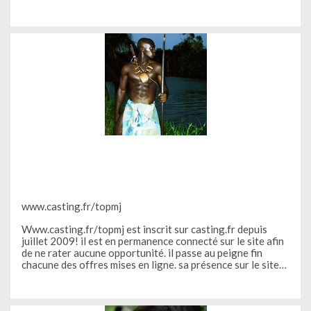
il visite le site tous les jours, pas un casting ne lui échappe
! grâce à casting.fr, il a joué dans court métrage
www.casting.fr/topmj
Www.casting.fr/topmj est inscrit sur casting.fr depuis
juillet 2009! il est en permanence connecté sur le site afin
de ne rater aucune opportunité. il passe au peigne fin
chacune des offres mises en ligne. sa présence sur le site
lui a permis d'être repéré par l'association "les petites
miss" du nouveau label "miss & mod'el all star