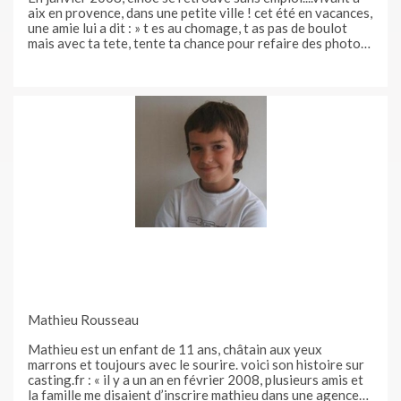
aix en provence, dans une petite ville ! cet été en vacances,
une amie lui a dit : » t es au chomage, t as pas de boulot
mais avec ta tete, tente ta chance pour refaire des photos
!" n’étant pas sure d’elle et très sceptique par rapport a son
âge, elle a mis un peu de temps a se
Mathieu Rousseau
Mathieu est un enfant de 11 ans, châtain aux yeux
marrons et toujours avec le sourire. voici son histoire sur
casting.fr : « il y a un an en février 2008, plusieurs amis et
la famille me disaient d’inscrire mathieu dans une agence