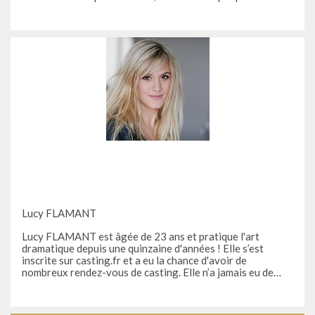
Aujourd'hui, et ce après quelques mois inscrits sur le site
www.casting.fr, déjà pas mal de retombées, avec des
références qui
Lucy FLAMANT
Lucy FLAMANT est âgée de 23 ans et pratique l'art
dramatique depuis une quinzaine d'années ! Elle s’est
inscrite sur casting.fr et a eu la chance d'avoir de
nombreux rendez-vous de casting. Elle n’a jamais eu de
refus pour un rendez vous d'audition ! Elle a eu la chance
d'avoir un second rôle dans une série TV pour KD2A
s'intitulant