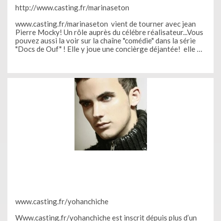
http://www.casting.fr/marinaseton
www.casting.fr/marinaseton vient de tourner avec jean
Pierre Mocky! Un rôle auprès du célébre réalisateur...Vous
pouvez aussi la voir sur la chaîne "comédie" dans la série
"Docs de Ouf" ! Elle y joue une concièrge déjantée! elle a
déjà été sur le tournage de "Insoupçonnable" de Gabriel Le
Bomin "Production Film oblige" ;
www.casting.fr/yohanchiche
Www.casting.fr/yohanchiche est inscrit dépuis plus d’un