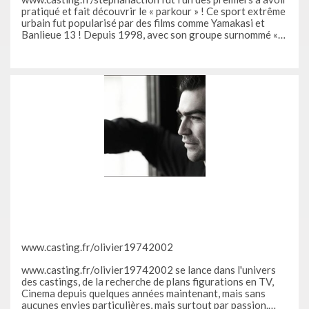
pratiqué et fait découvrir le « parkour » ! Ce sport extrême
urbain fut popularisé par des films comme Yamakasi et
Banlieue 13 ! Depuis 1998, avec son groupe surnommé «
ADRENALINE », stéphane développe cette discipline
naissante en parallèle des yamakasi tout en pratiquant
aussi de la
www.casting.fr/olivier19742002
www.casting.fr/olivier19742002 se lance dans l'univers
des castings, de la recherche de plans figurations en TV,
Cinema depuis quelques années maintenant, mais sans
aucunes envies particulières, mais surtout par passion.