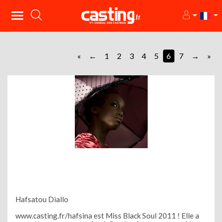
«
1
2
3
4
5
6
7
»
Hafsatou Diallo
www.casting.fr/hafsina est Miss Black Soul 2011 ! Elle a