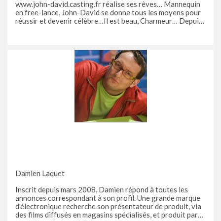
www.john-david.casting.fr réalise ses rêves… Mannequin
en free-lance, John-David se donne tous les moyens pour
réussir et devenir célèbre…Il est beau, Charmeur… Depuis
début juillet 2008, vous le voyez tous les jours dans
l’émission Secret Story. Son secret ? Il est l'homme aux 780
Damien Laquet
Inscrit depuis mars 2008, Damien répond à toutes les
annonces correspondant à son profil. Une grande marque
d'électronique recherche son présentateur de produit, via
des films diffusés en magasins spécialisés, et produit par