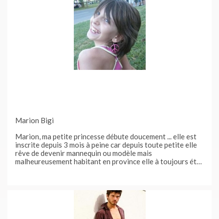
Marion Bigi
Marion, ma petite princesse débute doucement ... elle est
inscrite depuis 3 mois à peine car depuis toute petite elle
rêve de devenir mannequin ou modèle mais
malheureusement habitant en province elle à toujours été
refoulée car trop loin des grandes villes ou se trouvaient
les agences , et un jour sa grande sœur m’a dit pourquoi tu
ne l’inscrit