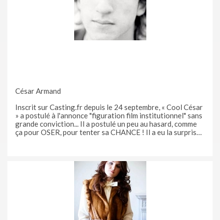
César Armand
Inscrit sur Casting.fr depuis le 24 septembre, « Cool César
» a postulé à l'annonce "figuration film institutionnel" sans
grande conviction... Il a postulé un peu au hasard, comme
ça pour OSER, pour tenter sa CHANCE ! Il a eu la surprise
d'être rappelé quelques jours plus tard par la société
Visigo. C’est ainsi qu’il a su qu’il je passait le