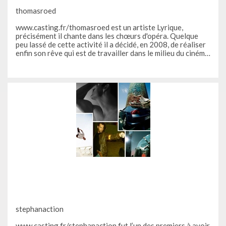
thomasroed
www.casting.fr/thomasroed est un artiste Lyrique,
précisément il chante dans les chœurs d'opéra. Quelque
peu lassé de cette activité il a décidé, en 2008, de réaliser
enfin son rêve qui est de travailler dans le milieu du cinéma
! Dans ce but, il s’est inscrit sur casting.fr ! Il visite
plusieurs fois par jour dans la crainte de passer "à côté
stephanaction
www.casting.fr/stephanaction fut l’un des premiers à avoir