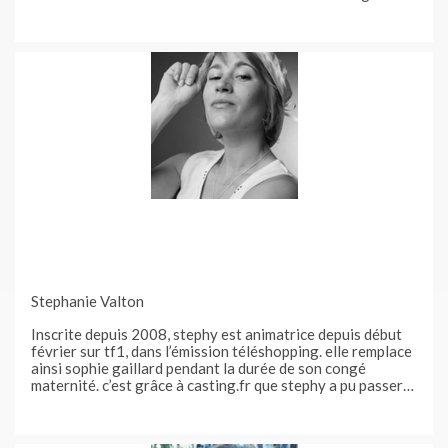
ou sur un site car ils le trouvaient très beau » nous confie
sa maman. j’ai trouvé casting.fr et je l’ai inscrit.
Stephanie Valton
Inscrite depuis 2008, stephy est animatrice depuis début
février sur tf1, dans l’émission téléshopping. elle remplace
ainsi sophie gaillard pendant la durée de son congé
maternité. c’est grâce à casting.fr que stephy a pu passer
ce casting, qui était une exclusivité. stephy a déjà exercé
ses talents d’animatrice télé sur les chaînes du câble