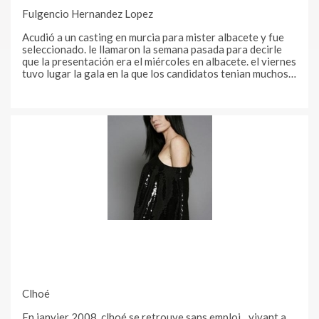
Fulgencio Hernandez Lopez
Acudió a un casting en murcia para mister albacete y fue
seleccionado. le llamaron la semana pasada para decirle
que la presentación era el miércoles en albacete. el viernes
tuvo lugar la gala en la que los candidatos tenian muchos
nervios, desfilaron en primer pase ropa de calle (vaqueros,
camiseta), luego en bañador y por último en traje de
Clhoé
En janvier 2008, clhoé se retrouve sans emploi....vivant a