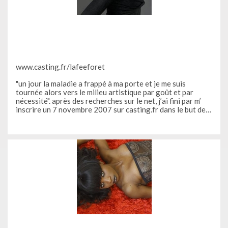
www.casting.fr/lafeeforet
"un jour la maladie a frappé à ma porte et je me suis
tournée alors vers le milieu artistique par goût et par
nécessité". après des recherches sur le net, j’ai fini par m’
inscrire un 7 novembre 2007 sur casting.fr dans le but de
postuler pour de la pub et de la figuration. a mon sens,
j'étais trop vielle pour être modèle ou mannequin. et de