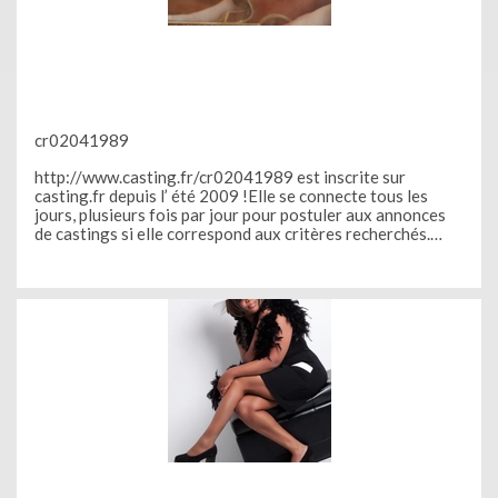
cr02041989
http://www.casting.fr/cr02041989 est inscrite sur
casting.fr depuis l’ été 2009 !Elle se connecte tous les
jours, plusieurs fois par jour pour postuler aux annonces
de castings si elle correspond aux critères recherchés.
Grace à casting.fr,elle a participé au shooting photo pour
la grande campagne publicitaire « Daniel Hechter ». Le
shooting a