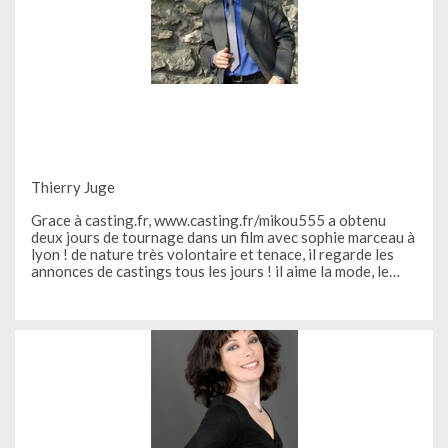
Thierry Juge
Grace à casting.fr, www.casting.fr/mikou555 a obtenu
deux jours de tournage dans un film avec sophie marceau à
lyon ! de nature très volontaire et tenace, il regarde les
annonces de castings tous les jours ! il aime la mode, le
cinéma ! grâce a www.casting.fr/rod74 il a découvert
www.casting.fr et s’est lancé dans l’aventure des castings !