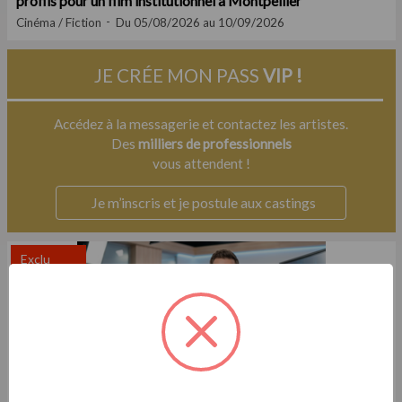
profils pour un film institutionnel à Montpellier
Cinéma / Fiction
Du 05/08/2026 au 10/09/2026
JE CRÉE MON PASS
VIP !
Accédez à la messagerie et contactez les artistes.
Des
milliers de professionnels
vous attendent !
Je m’inscris et je postule aux castings
Exclu
Casting.fr