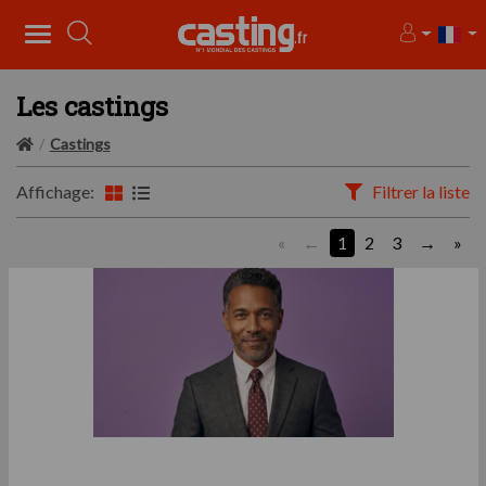
Les castings
Castings
Affichage:
Filtrer la liste
«
1
2
3
»