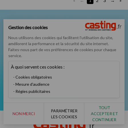
«
1
2
3
»
Nous suivre sur
Gestion des cookies
Nous utilisons des cookies qui facilitent l'utilisation du site,
améliorent la performance et la sécurité du site internet.
Faites-nous part de vos préférences de cookies pour chaque
service.
Podcast
Instagram
TikTok
Twitter
À quoi servent ces cookies :
Cookies obligatoires
Mesure d'audience
Régies publicitaires
Facebook
YouTube
TOUT
PARAMÉTRER
NON MERCI
ACCEPTER ET
LES COOKIES
CONTINUER