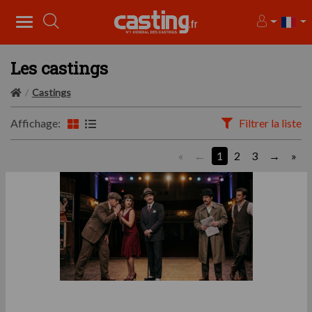
Les castings
Castings
Affichage:
Filtrer la liste
«
1
2
3
»