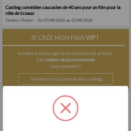
Casting comédien caucasien de 40 ans pour un film pour la
ville de Sceaux
Cinéma / Fiction
Du 07/08/2026 au 12/08/2026
JE CRÉE MON PASS
VIP !
Accédez à la messagerie et contactez les artistes.
Des
milliers de professionnels
vous attendent !
Je m’inscris et je postule aux castings