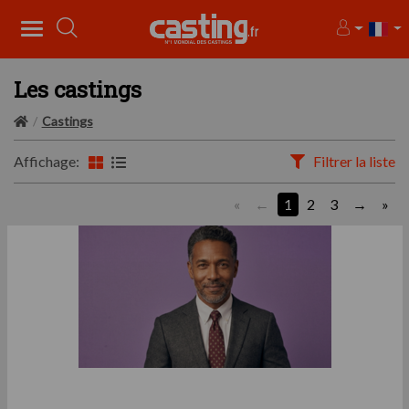
Les castings
Castings
Affichage:
Filtrer la liste
«
1
2
3
»