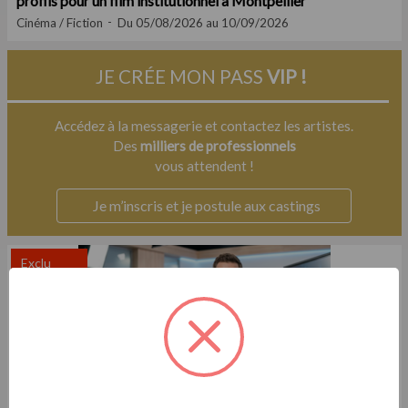
profils pour un film institutionnel à Montpellier
Cinéma / Fiction
Du 05/08/2026 au 10/09/2026
JE CRÉE MON PASS
VIP !
Accédez à la messagerie et contactez les artistes.
Des
milliers de professionnels
vous attendent !
Je m’inscris et je postule aux castings
Exclu
Casting.fr