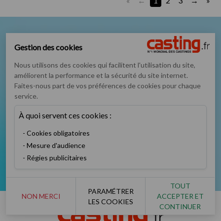
«
1
2
3
»
Nous suivre sur
Gestion des cookies
Nous utilisons des cookies qui facilitent l'utilisation du site,
améliorent la performance et la sécurité du site internet.
Faites-nous part de vos préférences de cookies pour chaque
service.
Podcast
Instagram
TikTok
Twitter
À quoi servent ces cookies :
Cookies obligatoires
Mesure d'audience
Régies publicitaires
Facebook
YouTube
TOUT
PARAMÉTRER
NON MERCI
ACCEPTER ET
LES COOKIES
CONTINUER