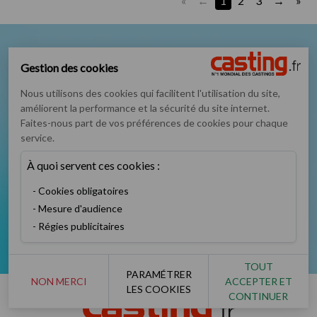
«
1
2
3
»
Nous suivre sur
Gestion des cookies
Nous utilisons des cookies qui facilitent l'utilisation du site,
améliorent la performance et la sécurité du site internet.
Faites-nous part de vos préférences de cookies pour chaque
service.
Podcast
Instagram
TikTok
Twitter
À quoi servent ces cookies :
Cookies obligatoires
Mesure d'audience
Régies publicitaires
Facebook
YouTube
TOUT
PARAMÉTRER
NON MERCI
ACCEPTER ET
LES COOKIES
CONTINUER