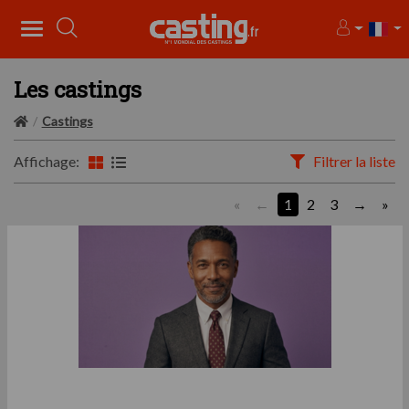
Les castings
Castings
Affichage:
Filtrer la liste
«
1
2
3
»