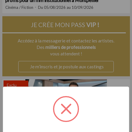
profils pour un film institutionnel à Montpellier
Cinéma / Fiction
Du 05/08/2026 au 10/09/2026
JE CRÉE MON PASS
VIP !
Accédez à la messagerie et contactez les artistes.
Des
milliers de professionnels
vous attendent !
Je m’inscris et je postule aux castings
Exclu
Casting.fr