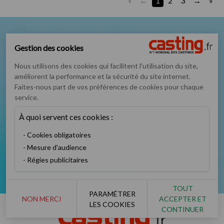
«
1
2
3
»
Nous suivre sur
Gestion des cookies
Nous utilisons des cookies qui facilitent l'utilisation du site,
améliorent la performance et la sécurité du site internet.
Faites-nous part de vos préférences de cookies pour chaque
service.
Podcast
Instagram
TikTok
Twitter
À quoi servent ces cookies :
Cookies obligatoires
Mesure d'audience
Régies publicitaires
Facebook
YouTube
TOUT
PARAMÉTRER
NON MERCI
ACCEPTER ET
LES COOKIES
CONTINUER