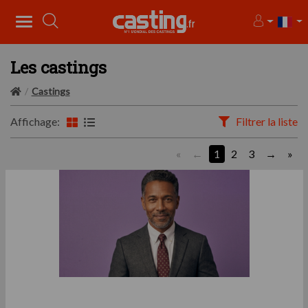
Les castings
Castings
Affichage:
Filtrer la liste
«
1
2
3
»