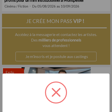
profils pour un film institutionnel à Montpellier
Cinéma / Fiction
Du 05/08/2026 au 10/09/2026
JE CRÉE MON PASS
VIP !
Accédez à la messagerie et contactez les artistes.
Des
milliers de professionnels
vous attendent !
Je m’inscris et je postule aux castings
Exclu
Casting.fr