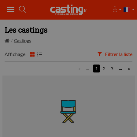
Les castings
Castings
Affichage:
Filtrer la liste
«
1
2
3
»