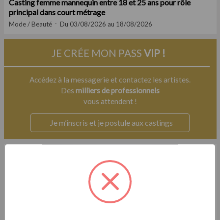
Casting femme mannequin entre 18 et 25 ans pour rôle
principal dans court métrage
Mode / Beauté
Du 03/08/2026 au 18/08/2026
JE CRÉE MON PASS
VIP !
Accédez à la messagerie et contactez les artistes.
Des
milliers de professionnels
vous attendent !
Je m’inscris et je postule aux castings