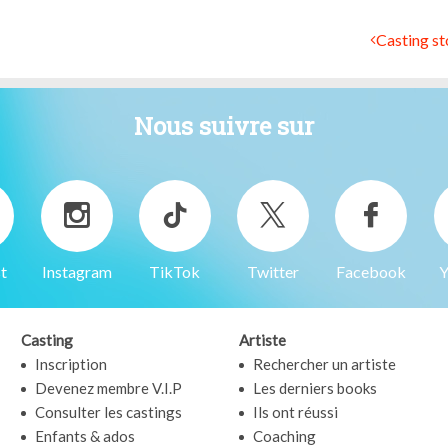
Casting sto
Nous suivre sur
t
Instagram
TikTok
Twitter
Facebook
Y
Casting
Artiste
Inscription
Rechercher un artiste
Devenez membre V.I.P
Les derniers books
Consulter les castings
Ils ont réussi
Enfants & ados
Coaching