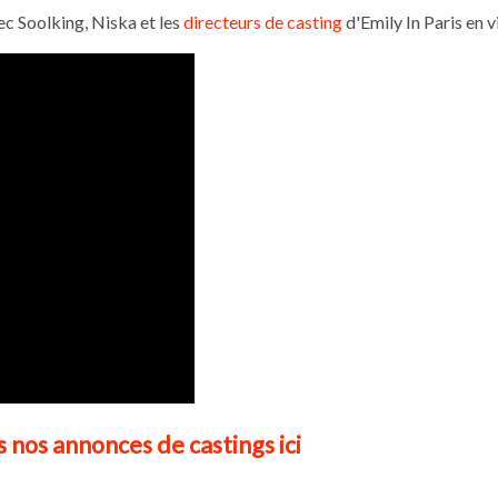
c Soolking, Niska et les
directeurs de casting
d'Emily In Paris en v
 nos annonces de castings ici