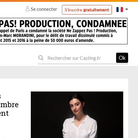
Se connecter
S'inscrire
gratuitement
Ok
s
membre
ent