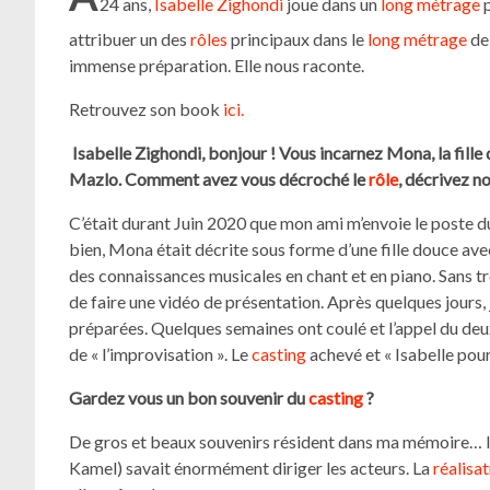
24 ans,
Isabelle Zighondi
joue dans un
long métrage
p
attribuer un des
rôles
principaux dans le
long métrage
de 
immense préparation. Elle nous raconte.
Retrouvez son book
ici.
Isabelle Zighondi, bonjour ! Vous incarnez Mona, la fille d
Mazlo. Comment avez vous décroché le
rôle
, décrivez no
C’était durant Juin 2020 que mon ami m’envoie le poste d
bien, Mona était décrite sous forme d’une fille douce avec
des connaissances musicales en chant et en piano. Sans tr
de faire une vidéo de présentation. Après quelques jours, j
préparées. Quelques semaines ont coulé et l’appel du d
de « l’improvisation ». Le
casting
achevé et « Isabelle pour
Gardez vous un bon souvenir du
casting
?
De gros et beaux souvenirs résident dans ma mémoire… 
Kamel) savait énormément diriger les acteurs. La
réalisat