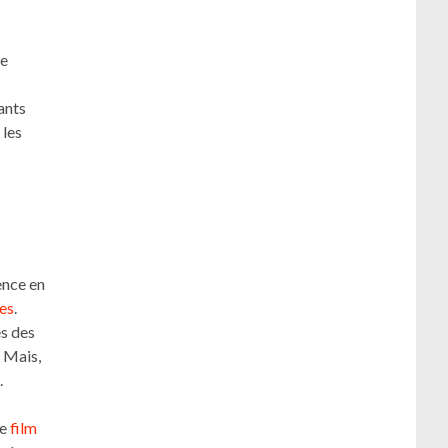
e
ants
 les
ence en
es
.
es des
 Mais,
.
le
film