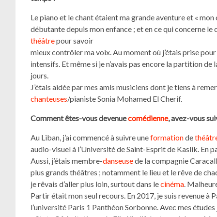
Le piano et le chant étaient ma grande aventure et « mon ch
débutante depuis mon enfance ; et en ce qui concerne le c
théâtre
pour savoir
mieux contrôler ma voix. Au moment où j’étais prise pour
intensifs. Et même si je n’avais pas encore la partition de
jours.
J’étais aidée par mes amis musiciens dont je tiens à remer
chanteuses
/pianiste Sonia Mohamed El Cherif.
Comment êtes-vous devenue
comédienne
, avez-vous sui
Au Liban, j’ai commencé à suivre une
formation
de
théâtr
audio-visuel à l’Université de Saint-Esprit de Kaslik. En pa
Aussi, j’étais membre-
danseuse
de la compagnie Caracalla
plus grands théâtres ; notamment le lieu et le rêve de ch
je rêvais d’aller plus loin, surtout dans le
cinéma
. Malheur
Partir était mon seul recours. En 2017, je suis revenue à P
l’université Paris 1 Panthéon Sorbonne. Avec mes études je 