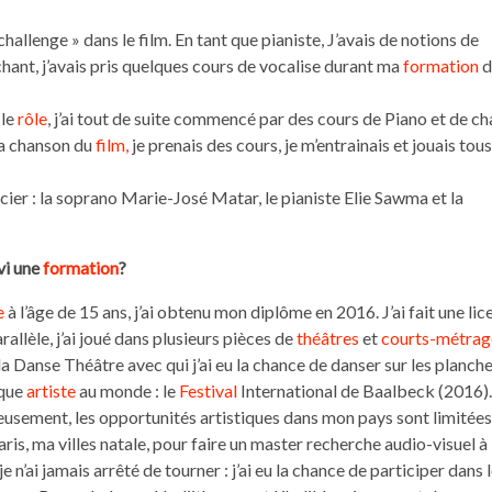
allenge » dans le film. En tant que pianiste, J’avais de notions de
hant, j’avais pris quelques cours de vocalise durant ma
formation
d
 le
rôle
, j’ai tout de suite commencé par des cours de Piano et de ch
 la chanson du
film,
je prenais des cours, je m’entrainais et jouais tous
cier : la soprano Marie-José Matar, le pianiste Elie Sawma et la
vi une
formation
?
e
à l’âge de 15 ans, j’ai obtenu mon diplôme en 2016. J’ai fait une lic
rallèle, j’ai joué dans plusieurs pièces de
théâtres
et
courts-métrag
 Danse Théâtre avec qui j’ai eu la chance de danser sur les planch
aque
artiste
au monde : le
Festival
International de Baalbeck (2016).
eusement, les opportunités artistiques dans mon pays sont limitées
aris, ma villes natale, pour faire un master recherche audio-visuel à
n’ai jamais arrêté de tourner : j’ai eu la chance de participer dans 