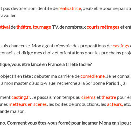
ait pas dévoiler son identité de
réalisatrice
, peut-être pour ne pas st
availler.
tival
de
théâtre
,
tournage
TV, de nombreux
courts métrages
et enf
je suis chanceuse. Mon agent m’envoie des propositions de
castings
conseils et dirige mes choix et orientations pour les prochains proj
ique, vous être lancé en France a t il été facile?
l objectif en tête : débuter ma carrière de
comédienne
. Je ne connai
à mon master d’audio-visuel recherche à la Sorbonne Paris 1, j’ai
amment
casting.fr
. Je passais mon temps au
cinéma
et
théâtre
pour él
eunes
metteurs en scènes
, les boites de productions, les
acteurs,
etc.
rande maison.
piano. Comment vous êtes-vous formé pour incarner Mona en si peu 