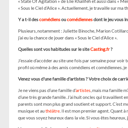
« State Of Agitation » de Elie Khalifeh et aussi dans « M
« Sous le Ciel d’Alice ». Actuellement, je travaille sur ma 
Y a t-il des
comédiens
ou
comédiennes
dont le jeu vous i
Plusieurs, notamment : Juliette Binoche, Marion Cotillard
j’ai eu la chance de jouer dans « Sous le Ciel d’Alice ».
Quelles sont vos habitudes sur le site
Casting.fr
?
J’essaie d’accéder au site une fois par semaine pour voir
profil où même à des amis comédiens et comédiennes, je c
Venez vous d'une famille d'artistes ? Votre choix de carriè
Je ne viens pas d’une famille d’
artistes
, mais ma famille m’a
d’une très grande famille. J’ai huit oncles qui travaillen
parents sont mon plus grand soutient et support. C’est mo
musique et au
théâtre
. Il est mon premier agent. Quant à 
que vous soyez heureux dans la vie. Si vous êtes heureux, je