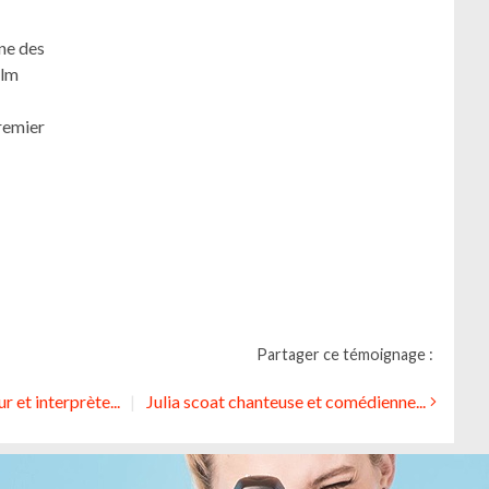
Une des
ilm
remier
Partager ce témoignage :
 et interprète...
Julia scoat chanteuse et comédienne...