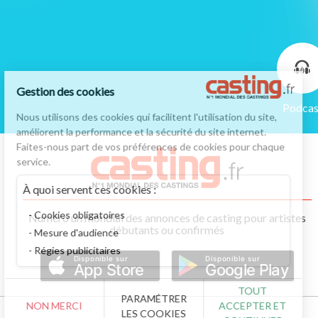
Gestion des cookies
Podcas
Nous utilisons des cookies qui facilitent l'utilisation du site,
améliorent la performance et la sécurité du site internet.
Faites-nous part de vos préférences de cookies pour chaque
service.
À quoi servent ces cookies :
Cookies obligatoires
Numéro un mondial des annonces de casting pour artistes
débutants ou confirmés
Mesure d'audience
Régies publicitaires
Disponible sur
Disponible sur
App Store
Google Play
TOUT
PARAMÉTRER
NON MERCI
ACCEPTER ET
LES COOKIES