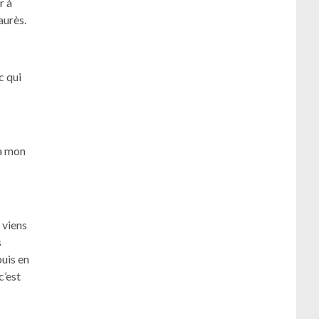
r à
aurès.
c qui
 à mon
e viens
s
puis en
c’est