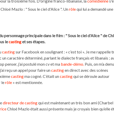
our la troisième fois. D'origine franco-libanaise, la
comédienne
s'e
Chloé Mazlo : " Sous le ciel d'Alice ". Un
rôle
qui lui a demandé une
u personnage principale dans le film : " Sous le ciel d'Alice " de Ch
us le
casting
et ses étapes.
u
casting
sur Facebook en soulignant : « c’est toi ». Je me rappelle t
 un caractère déterminé, parlant le dialecte français et libanais ; a
op penser, j’ai postulé mon cv et ma
bande-démo.
Puis, on m’a dem
’ai reçu un appel pour faire un
casting
en direct avec des scènes
euxième
casting
ma cogné. C’était un
casting
qui se déroule autour
 le
rôle
» est mentionnée.
le
directeur de casting
qui est maintenant un très bon ami (Charbel
rice
Chloé Mazlo était aussi présente mais je croyais bien qu’elle é