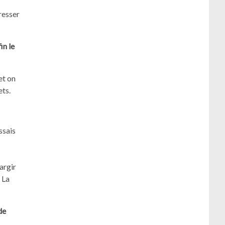
resser
in le
et on
ets.
ssais
argir
 La
de