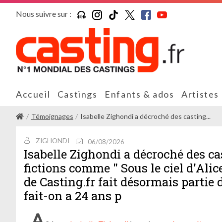
Nous suivre sur :
Accueil
Castings
Enfants & ados
Artistes
Témoignages
Isabelle Zighondi a décroché des casting...
ZIGHONDI
06/08/2026
Isabelle Zighondi a décroché des c
fictions comme " Sous le ciel d'Alic
de Casting.fr fait désormais parti
fait-on a 24 ans p
A