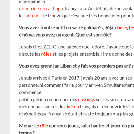
elle-même la
directrice de casting
« française ». Au début, elle ne voul
les
acteurs
. Je trouve que c’est une très bonne idée pour tr
Vous avez à votre actif un sacré palmarès, déjà,
danse
,
fes
cinéma, vous avez un agent. Quel est son rôle?
Je suis chez ZELIG, une agence que j’adore. J’avoue que 
discute les
rôles
et les projets ensemble. Il me donne des 
Vous avez grandi au Liban et y fait vos premiers pas artist
Je suis arrivée à Paris en 2017, j’avais 20 ans, avec un seu
personne, ni comment faire pour y arriver. Simultanément 
commencé
petit à petit à rechercher des
castings
sur les sites, not
mes connaissances du
cinéma
français et découvrir les j
cinémathèque française était et reste toujours ma plus g
Mona : Le
rôle
que vous jouez, sait chanter et jouer du 
temps ?