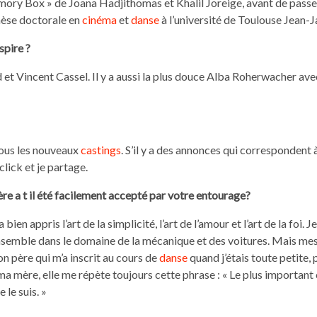
emory Box » de Joana Hadjithomas et Khalil Joreige, avant de passe
thèse doctorale en
cinéma
et
danse
à l’université de Toulouse Jean-J
nspire ?
 et Vincent Cassel. Il y a aussi la plus douce Alba Roherwacher ave
 tous les nouveaux
castings
. S’il y a des annonces qui correspondent
lick et je partage.
re a t il été facilement
accepté par votre entourage?
 bien appris l’art de la simplicité, l’art de l’amour et l’art de la foi. J
t ensemble dans le domaine de la mécanique et des voitures. Mais me
n père qui m’a inscrit au cours de
danse
quand j’étais toute petite, 
ma mère, elle me répète toujours cette phrase : « Le plus important 
 le suis. »