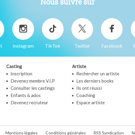
Nous suivre sur
t
Instagram
TikTok
Twitter
Facebook
Y
Casting
Artiste
Inscription
Rechercher un artiste
Devenez membre V.I.P
Les derniers books
Consulter les castings
Ils ont réussi
Enfants & ados
Coaching
Devenez recruteur
Espace artiste
Mentions légales
Conditions générales
RSS Syndication
N