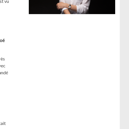
st vu
loé
rès
vec
andé
tait