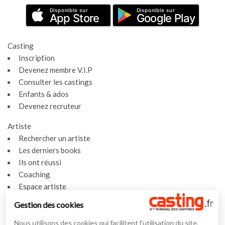
Disponible sur
Disponible sur
App Store
Google Play
Casting
Inscription
Devenez membre V.I.P
Consulter les castings
Enfants & ados
Devenez recruteur
Artiste
Rechercher un artiste
Les derniers books
Ils ont réussi
Coaching
Espace artiste
Gestion des cookies
Actualités
Actualités
Nous utilisons des cookies qui facilitent l'utilisation du site,