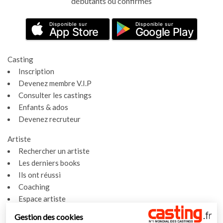
débutants ou confirmés
Disponible sur
Disponible sur
App Store
Google Play
Casting
Inscription
Devenez membre V.I.P
Consulter les castings
Enfants & ados
Devenez recruteur
Artiste
Rechercher un artiste
Les derniers books
Ils ont réussi
Coaching
Espace artiste
Gestion des cookies
Actualités