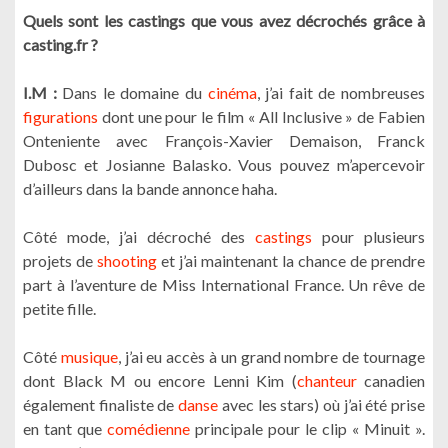
Quels sont les castings que vous avez décrochés grâce à
casting.fr ?
I.M :
Dans le domaine du
cinéma
, j’ai fait de nombreuses
figurations
dont une pour le film « All Inclusive » de Fabien
Onteniente avec François-Xavier Demaison, Franck
Dubosc et Josianne Balasko. Vous pouvez m’apercevoir
d’ailleurs dans la bande annonce haha.
Côté mode, j’ai décroché des
castings
pour plusieurs
projets de
shooting
et j’ai maintenant la chance de prendre
part à l’aventure de Miss International France. Un rêve de
petite fille.
Côté
musique
, j’ai eu accès à un grand nombre de tournage
dont Black M ou encore Lenni Kim (
chanteur
canadien
également finaliste de
danse
avec les stars) où j’ai été prise
en tant que
comédienne
principale pour le clip « Minuit ».