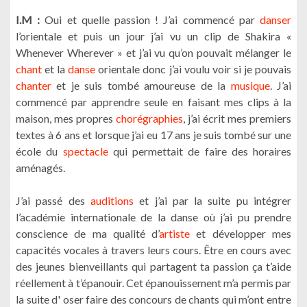
I.M :
Oui et quelle passion ! J’ai commencé par
danser
l’orientale et puis un jour j’ai vu un clip de Shakira «
Whenever Wherever » et j’ai vu qu’on pouvait mélanger le
chant
et la
danse
orientale donc j’ai voulu voir si je pouvais
chanter
et je suis tombé amoureuse de la
musique
. J’ai
commencé par apprendre seule en faisant mes clips à la
maison, mes propres
chorégraphies
, j’ai écrit mes premiers
textes à 6 ans et lorsque j’ai eu 17 ans je suis tombé sur une
école du
spectacle
qui permettait de faire des horaires
aménagés.
J’ai passé des
auditions
et j’ai par la suite pu intégrer
l’académie internationale de la danse où j’ai pu prendre
conscience de ma qualité d’
artiste
et développer mes
capacités vocales à travers leurs cours. Être en cours avec
des jeunes bienveillants qui partagent ta passion ça t’aide
réellement à t’épanouir. Cet épanouissement m’a permis par
la suite d' oser faire des concours de chants qui m’ont entre