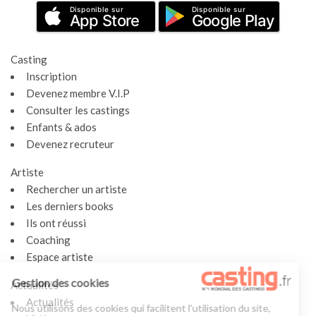
Disponible sur
Disponible sur
App Store
Google Play
Casting
Inscription
Devenez membre V.I.P
Consulter les castings
Enfants & ados
Devenez recruteur
Artiste
Rechercher un artiste
Les derniers books
Ils ont réussi
Coaching
Espace artiste
Gestion des cookies
Actualités
Actualités
Nous utilisons des cookies qui facilitent l'utilisation du site,