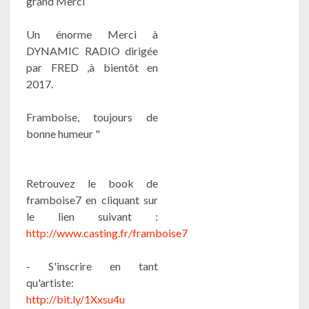
grand Merci
Un énorme Merci à
DYNAMIC RADIO dirigée
par FRED ,à bientôt en
2017.
Framboise, toujours de
bonne humeur "
Retrouvez le book de
framboise7 en cliquant sur
le lien suivant :
http://www.casting.fr/framboise7
- S'inscrire en tant
qu'artiste:
http://bit.ly/1Xxsu4u