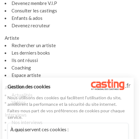
Devenez membre V.I.P
Consulter les castings
Enfants & ados
Devenez recruteur
Artiste
Rechercher un artiste
Les derniers books
Ils ont réussi
Coaching
Espace artiste
Gestion des cookies
Actualités
Actualités
Nous utilisons des cookies qui facilitent l'utilisation du site,
Vidéos
améliorent la performance et la sécurité du site internet.
Faites-nous part de vos préférences de cookies pour chaque
Interviews
service.
Nos interviews
À quoi servent ces cookies :
Lexique