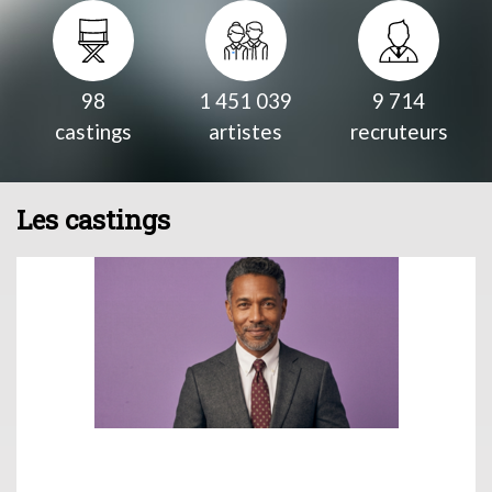
98
1 451 039
9 714
castings
artistes
recruteurs
Les castings