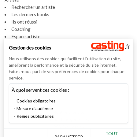
Rechercher un artiste
Les derniers books
Ils ont réussi
Coaching
Espace artiste
Gestion des cookies
Actualités
Actualités
Nous utilisons des cookies qui facilitent l'utilisation du site,
Vidéos
améliorent la performance et la sécurité du site internet.
Faites-nous part de vos préférences de cookies pour chaque
Interviews
service.
Nos interviews
À quoi servent ces cookies :
Lexique
Cookies obligatoires
Mesure d'audience
Mentions légales
Régies publicitaires
Conditions générales
RSS Syndication
TOUT
Nous contacter
PARAMÉTRER