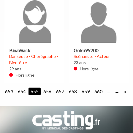
BinaWack
Goku95200
Danseuse - Chorégraphe -
Scénariste - Acteur
Bien-être
23 ans
29 ans
Hors ligne
Hors ligne
2
653
654
655
656
657
658
659
660
...
»