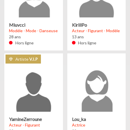
Miuvcci
KirillPo
Modèle - Mode - Danseuse
Acteur - Figurant - Modèle
28 ans
13 ans
Hors ligne
Hors ligne
Artiste
V.I.P
YamineZerroune
Lou_ka
Acteur - Figurant
Actrice