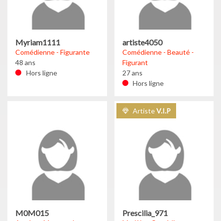
Myriam1111
artiste4050
Comédienne - Figurante
Comédienne - Beauté -
48 ans
Figurant
Hors ligne
27 ans
Hors ligne
Artiste
V.I.P
M0M015
Prescilia_971