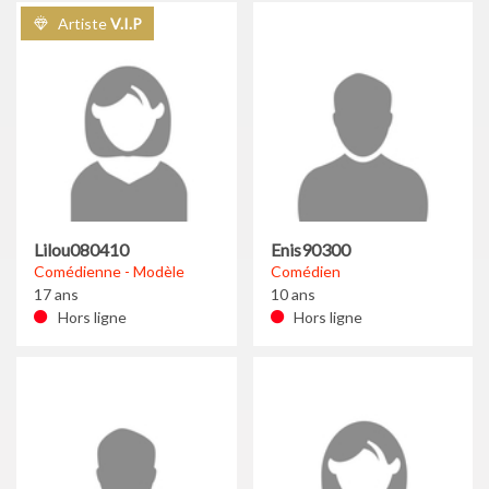
Artiste
V.I.P
Lilou080410
Enis90300
Comédienne - Modèle
Comédien
17 ans
10 ans
Hors ligne
Hors ligne