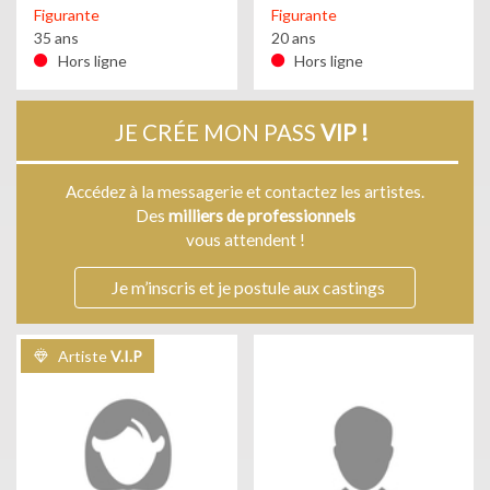
Figurante
Figurante
35 ans
20 ans
Hors ligne
Hors ligne
JE CRÉE MON PASS
VIP !
Accédez à la messagerie et contactez les artistes.
Des
milliers de professionnels
vous attendent !
Je m’inscris et je postule aux castings
Artiste
V.I.P