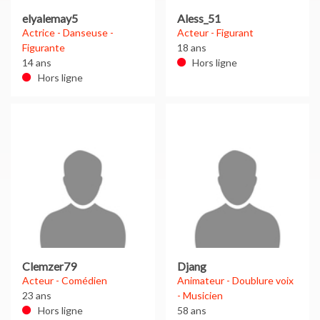
elyalemay5
Aless_51
Actrice - Danseuse -
Acteur - Figurant
Figurante
18 ans
14 ans
Hors ligne
Hors ligne
Clemzer79
Djang
Acteur - Comédien
Animateur - Doublure voix
23 ans
- Musicien
Hors ligne
58 ans