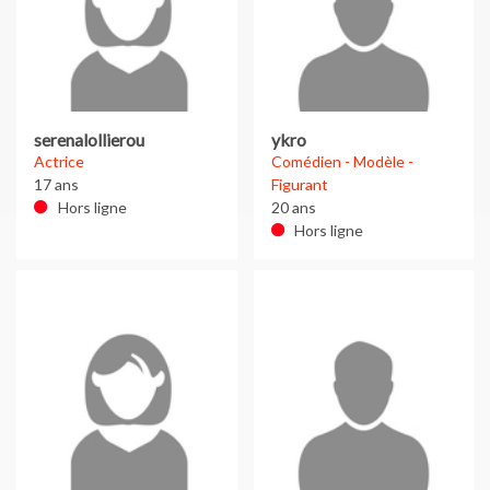
serenalollierou
ykro
Actrice
Comédien - Modèle -
17 ans
Figurant
Hors ligne
20 ans
Hors ligne