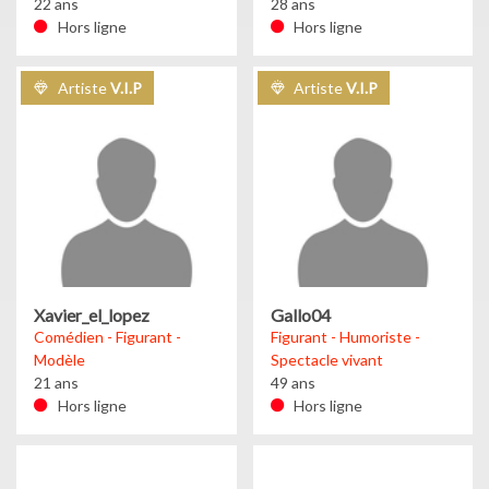
22 ans
28 ans
Hors ligne
Hors ligne
Artiste
V.I.P
Artiste
V.I.P
Xavier_el_lopez
Gallo04
Comédien - Figurant -
Figurant - Humoriste -
Modèle
Spectacle vivant
21 ans
49 ans
Hors ligne
Hors ligne