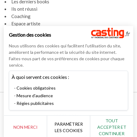
Les derniers books
Ils ont réussi
Coaching
Espace artiste
Gestion des cookies
Actualités
Actualités
Nous utilisons des cookies qui facilitent l'utilisation du site,
Vidéos
améliorent la performance et la sécurité du site internet.
Faites-nous part de vos préférences de cookies pour chaque
Interviews
service.
Nos interviews
À quoi servent ces cookies :
Lexique
Cookies obligatoires
Mesure d'audience
Mentions légales
Régies publicitaires
Conditions générales
RSS Syndication
TOUT
Nous contacter
PARAMÉTRER
NON MERCI
ACCEPTER ET
Gestion des cookies
LES COOKIES
CONTINUER