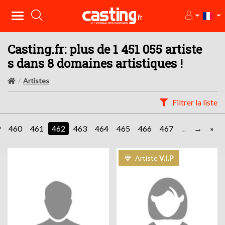
Casting.fr: plus de 1 451 055 artiste
s dans 8 domaines artistiques !
Artistes
Filtrer la liste
9
460
461
462
463
464
465
466
467
...
»
Artiste
V.I.P