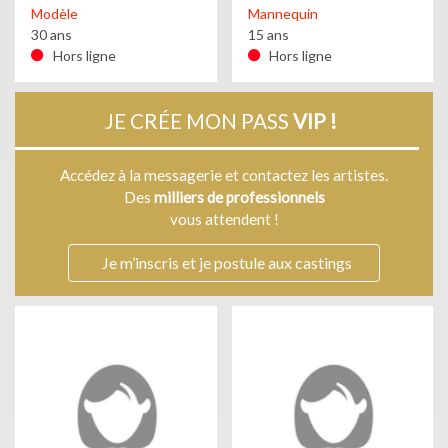
Modèle
Mannequin
30 ans
15 ans
Hors ligne
Hors ligne
JE CRÉE MON PASS
VIP !
Accédez à la messagerie et contactez les artistes.
Des
milliers de professionnels
vous attendent !
Je m’inscris et je postule aux castings