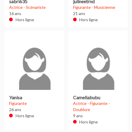
sabri635
julineetrnd
Actrice - Scénariste
Figurante - Musicienne
16 ans
21 ans
Hors ligne
Hors ligne
Yanisa
Cameliabubu
Figurante
Actrice - Figurante -
26 ans
Doublure
Hors ligne
9 ans
Hors ligne