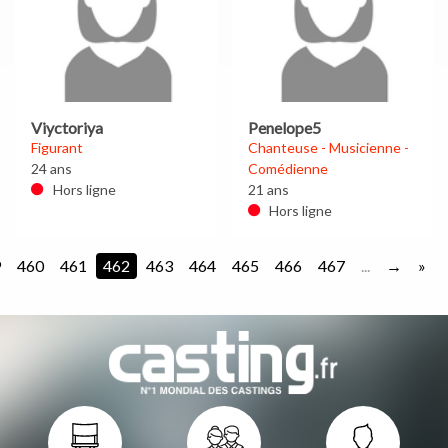
Viyctoriya
Penelope5
Figurant
Chanteuse - Musicienne -
24 ans
Comédienne
Hors ligne
21 ans
Hors ligne
9
460
461
462
463
464
465
466
467
...
»