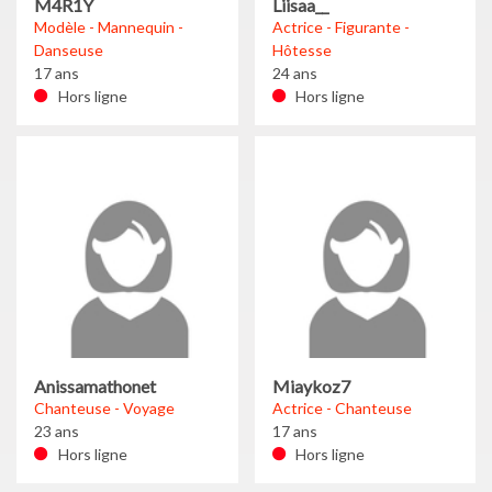
M4R1Y
Liisaa__
Modèle - Mannequin -
Actrice - Figurante -
Danseuse
Hôtesse
17 ans
24 ans
Hors ligne
Hors ligne
Anissamathonet
Miaykoz7
Chanteuse - Voyage
Actrice - Chanteuse
23 ans
17 ans
Hors ligne
Hors ligne