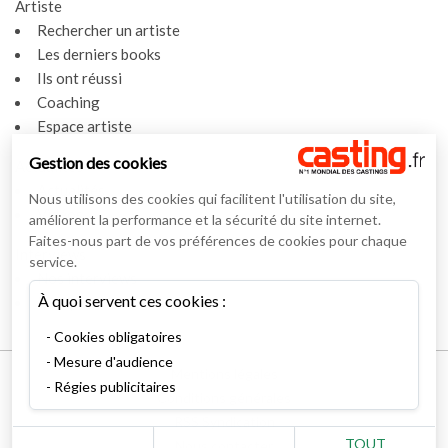
Artiste
Rechercher un artiste
Les derniers books
Ils ont réussi
Coaching
Espace artiste
Gestion des cookies
Actualités
Actualités
Nous utilisons des cookies qui facilitent l'utilisation du site,
Vidéos
améliorent la performance et la sécurité du site internet.
Faites-nous part de vos préférences de cookies pour chaque
Interviews
service.
Nos interviews
À quoi servent ces cookies :
Lexique
Cookies obligatoires
Mesure d'audience
Mentions légales
Régies publicitaires
Conditions générales
RSS Syndication
TOUT
Nous contacter