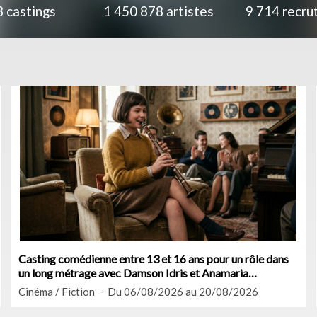
3
castings
1 450 878
artistes
9 714
recru
Casting comédienne entre 13 et 16 ans pour un rôle dans
un long métrage avec Damson Idris et Anamaria
Vartolomei
Cinéma / Fiction
Du 06/08/2026 au 20/08/2026