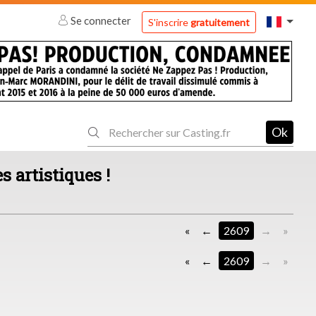
Se connecter
S'inscrire
gratuitement
Ok
s artistiques !
«
2609
»
«
2609
»