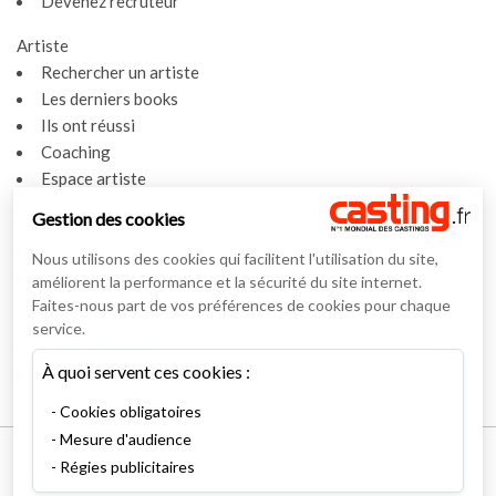
Devenez recruteur
Artiste
Rechercher un artiste
Les derniers books
Ils ont réussi
Coaching
Espace artiste
Gestion des cookies
Actualités
Actualités
Nous utilisons des cookies qui facilitent l'utilisation du site,
Vidéos
améliorent la performance et la sécurité du site internet.
Faites-nous part de vos préférences de cookies pour chaque
Interviews
service.
Nos interviews
À quoi servent ces cookies :
Lexique
Cookies obligatoires
Mesure d'audience
Mentions légales
Régies publicitaires
Conditions générales