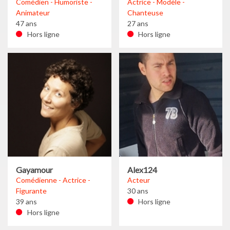
Comédien - Humoriste -
Actrice - Modèle -
Animateur
Chanteuse
47 ans
27 ans
Hors ligne
Hors ligne
Gayamour
Alex124
Comédienne - Actrice -
Acteur
Figurante
30 ans
39 ans
Hors ligne
Hors ligne