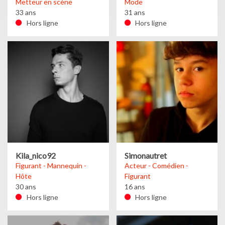
Metteur en scène
Mode
33 ans
31 ans
Hors ligne
Hors ligne
Kila_nico92
Simonautret
Figurant - Mannequin -
Acteur - Comédien -
Hôte
Figurant
30 ans
16 ans
Hors ligne
Hors ligne