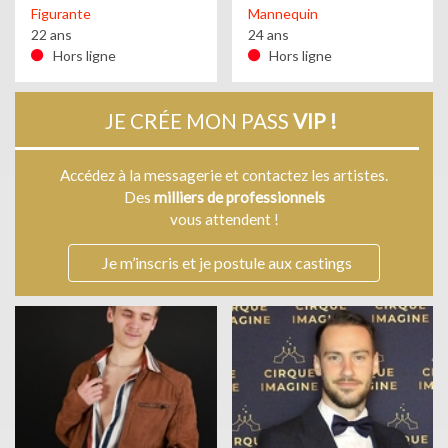
Figurante
Mannequin
22 ans
24 ans
Hors ligne
Hors ligne
JE CRÉE MON PASS
VIP !
Accédez à la messagerie et contactez les artistes.
Des
milliers de professionnels
vous attendent !
Je m’inscris et je postule aux castings