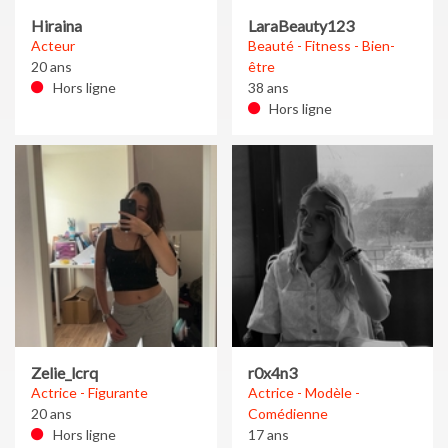
Hiraina
LaraBeauty123
Acteur
Beauté - Fitness - Bien-
20 ans
être
Hors ligne
38 ans
Hors ligne
Zelie_lcrq
r0x4n3
Actrice - Figurante
Actrice - Modèle -
20 ans
Comédienne
Hors ligne
17 ans