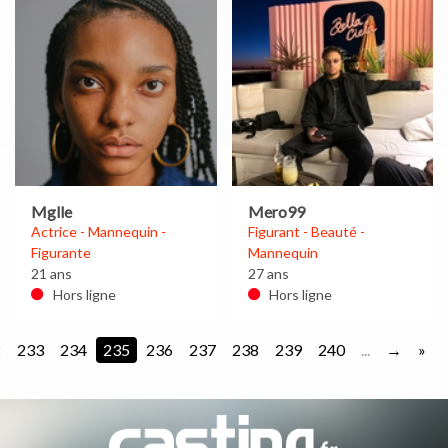
Mglle
Mero99
Actrice - Mannequin -
Figurant - Beauté -
Figurante
Mannequin
21 ans
27 ans
Hors ligne
Hors ligne
2
233
234
235
236
237
238
239
240
...
»