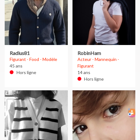
Radius81
RobinHam
Figurant - Food - Modèle
Acteur - Mannequin -
45 ans
Figurant
Hors ligne
14 ans
Hors ligne