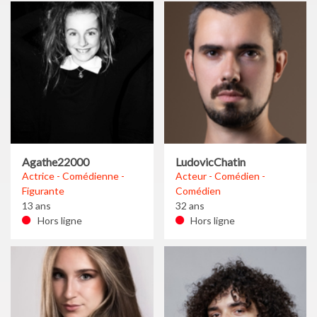
Agathe22000
LudovicChatin
Actrice - Comédienne -
Acteur - Comédien -
Figurante
Comédien
13 ans
32 ans
Hors ligne
Hors ligne