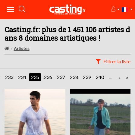
Casting.fr: plus de 1 451 106 artistes d
ans 8 domaines artistiques !
Artistes
Filtrer la liste
2
233
234
235
236
237
238
239
240
...
»