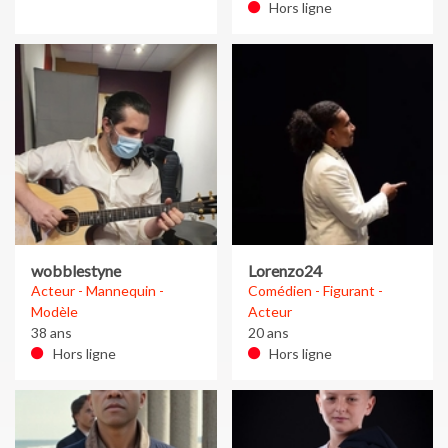
Hors ligne
wobblestyne
Lorenzo24
Acteur - Mannequin -
Comédien - Figurant -
Modèle
Acteur
38 ans
20 ans
Hors ligne
Hors ligne