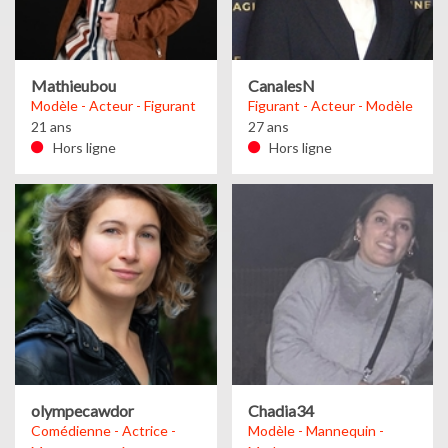
Mathieubou
CanalesN
Modèle - Acteur - Figurant
Figurant - Acteur - Modèle
21 ans
27 ans
Hors ligne
Hors ligne
olympecawdor
Chadia34
Comédienne - Actrice -
Modèle - Mannequin -