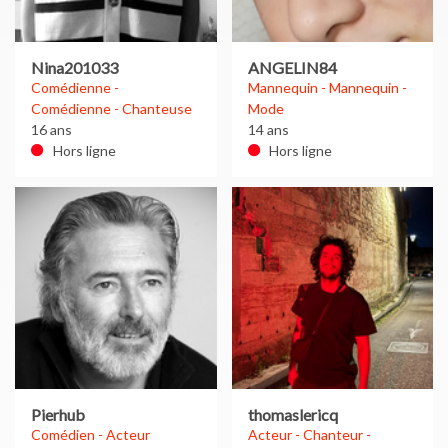
Nina201033
ANGELIN84
Comédienne -
Mannequin - Mannequin -
Comédienne - Chanteuse
Mode
16 ans
14 ans
Hors ligne
Hors ligne
Pierhub
thomaslericq
Comédien - Acteur
Acteur - Chanteur -