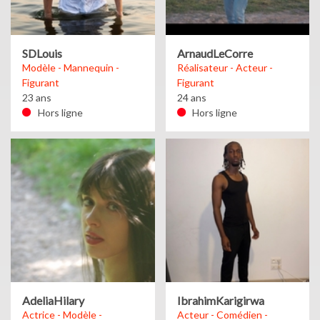
SDLouis
ArnaudLeCorre
Modèle - Mannequin -
Réalisateur - Acteur -
Figurant
Figurant
23 ans
24 ans
Hors ligne
Hors ligne
AdeliaHilary
IbrahimKarigirwa
Actrice - Modèle -
Acteur - Comédien -