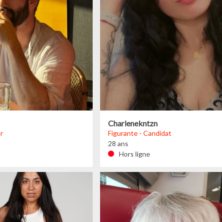
Charlenekntzn
r
Figurante - Candidat
28 ans
Hors ligne