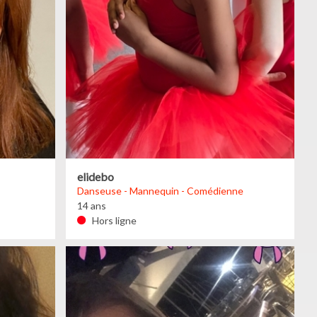
elidebo
Danseuse - Mannequin - Comédienne
14 ans
Hors ligne