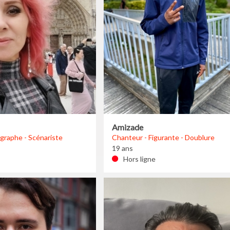
Amizade
graphe - Scénariste
Chanteur - Figurante - Doublure
19 ans
Hors ligne