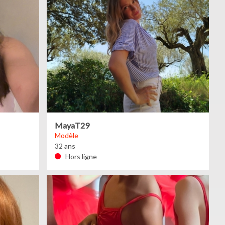
MayaT29
Modèle
32 ans
Hors ligne