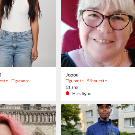
S
Jopou
ette - Figurante
Figurante - Silhouette
61 ans
Hors ligne