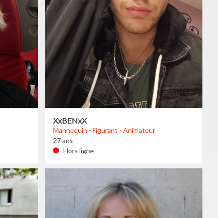
XxBENxX
Mannequin - Figurant - Animateur
27 ans
Hors ligne