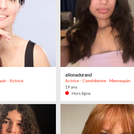
alionadurand
uin - Actrice
Actrice - Comédienne - Mannequin
19 ans
Hors ligne