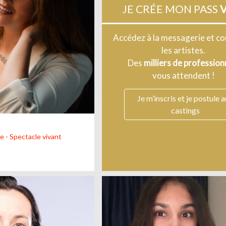
JE CRÉE MON PASS
V
Accédez à la messagerie et c
les artistes.
Des
milliers de profession
vous attendent !
Je m’inscris et je postule 
castings
 - Spectacle vivant