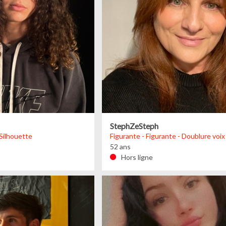
StephZeSteph
 Silhouette
Figurante - Figurante - Doublure voix
52 ans
Hors ligne