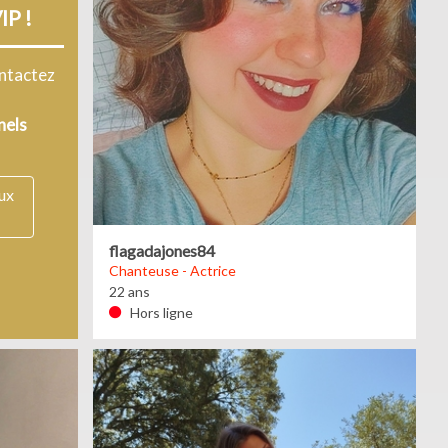
IP !
ontactez
nels
aux
flagadajones84
Chanteuse - Actrice
22 ans
Hors ligne