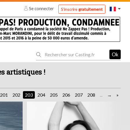
Se connecter
S'inscrire
gratuitement
Ok
s artistiques !
201
202
203
204
205
206
207
208
...
»