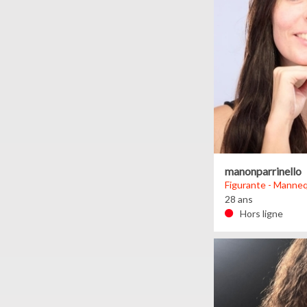
manonparrinello
Figurante - Manneq
28 ans
Hors ligne