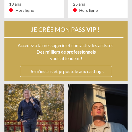
18 ans
25 ans
Hors ligne
Hors ligne
JE CRÉE MON PASS
VIP !
Accédez à la messagerie et contactez les artistes.
Des
milliers de professionnels
vous attendent !
Je m’inscris et je postule aux castings