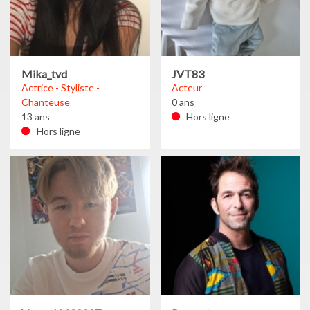
Mika_tvd
JVT83
Actrice - Styliste -
Acteur
Chanteuse
0 ans
13 ans
Hors ligne
Hors ligne