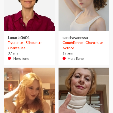
Lunaria0604
sandravanessa
Figurante - Silhouette -
Comédienne - Chanteuse -
Chanteuse
Actrice
37 ans
19 ans
Hors ligne
Hors ligne