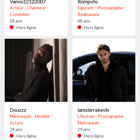
Vanou12122007
Rompoto
Acteur - Chanteur -
Figurant - Photographe -
Comédien
Réalisateur
18 ans
48 ans
Hors ligne
Hors ligne
Douzzz
iamsierrakevin
Mannequin - Modèle -
Lifestyle - Photographe -
Acteur
Mannequin
24 ans
29 ans
Hors ligne
Hors ligne