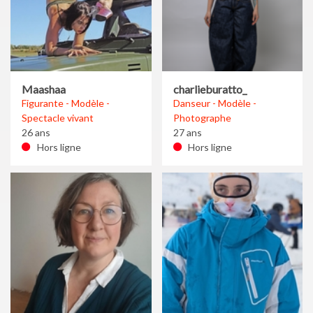
Maashaa
charlieburatto_
Figurante - Modèle -
Danseur - Modèle -
Spectacle vivant
Photographe
26 ans
27 ans
Hors ligne
Hors ligne