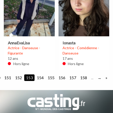
AnnaEvaLisa
Ionasta
Actrice - Danseuse -
Actrice - Comédienne -
Figurante
Danseuse
12 ans
17 ans
Hors ligne
Hors ligne
0
151
152
153
154
155
156
157
158
...
»