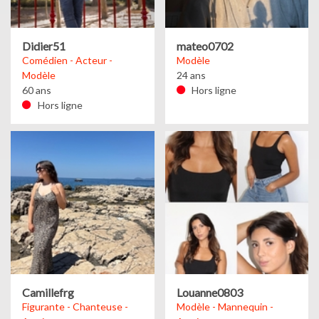
Didier51
mateo0702
Comédien - Acteur -
Modèle
Modèle
24 ans
60 ans
Hors ligne
Hors ligne
Camillefrg
Louanne0803
Figurante - Chanteuse -
Modèle - Mannequin -