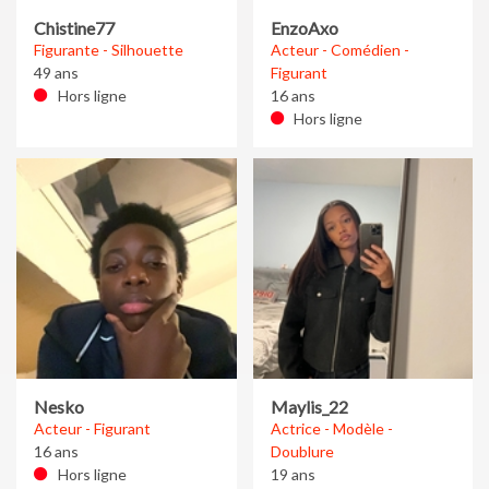
Chistine77
EnzoAxo
Figurante - Silhouette
Acteur - Comédien -
49 ans
Figurant
Hors ligne
16 ans
Hors ligne
Nesko
Maylis_22
Acteur - Figurant
Actrice - Modèle -
16 ans
Doublure
Hors ligne
19 ans