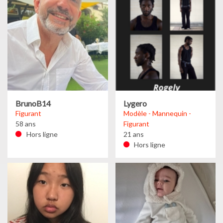
BrunoB14
Lygero
Figurant
Modèle - Mannequin -
58 ans
Figurant
Hors ligne
21 ans
Hors ligne