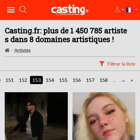
Casting.fr: plus de 1 450 785 artiste
s dans 8 domaines artistiques !
Artistes
Filtrer la liste
0
151
152
153
154
155
156
157
158
...
»