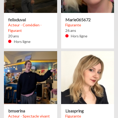
felixduval
Marie065672
Acteur - Comédien -
Figurante
Figurant
26 ans
20 ans
Hors ligne
Hors ligne
bmserina
Lisaspring
Acteur - Spectacle vivant
Figurante