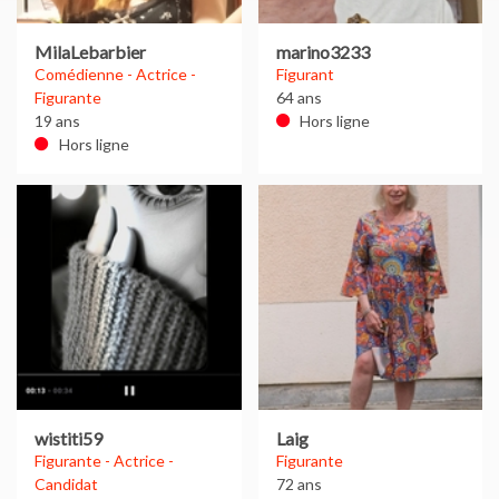
MilaLebarbier
marino3233
Comédienne - Actrice -
Figurant
Figurante
64 ans
19 ans
Hors ligne
Hors ligne
wistiti59
Laig
Figurante - Actrice -
Figurante
Candidat
72 ans