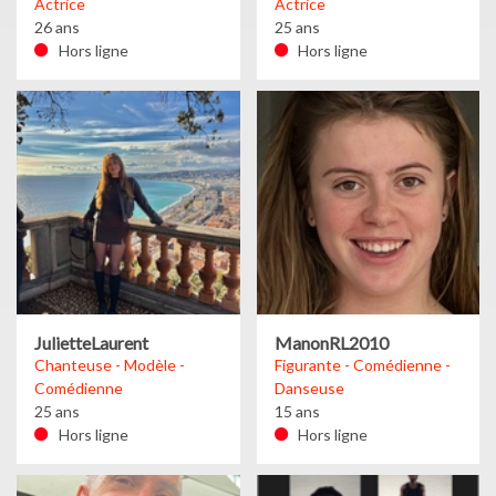
Actrice
Actrice
26 ans
25 ans
Hors ligne
Hors ligne
JulietteLaurent
ManonRL2010
Chanteuse - Modèle -
Figurante - Comédienne -
Comédienne
Danseuse
25 ans
15 ans
Hors ligne
Hors ligne