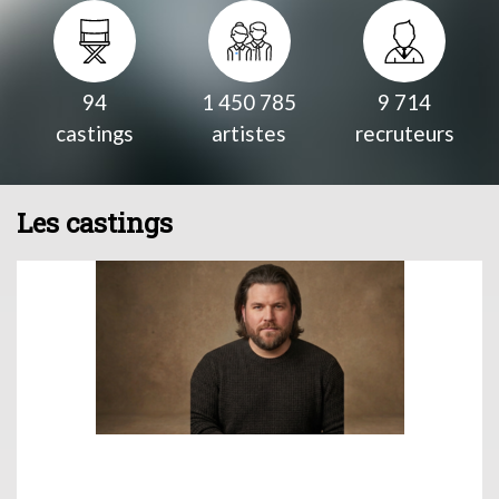
94
1 450 785
9 714
castings
artistes
recruteurs
Les castings