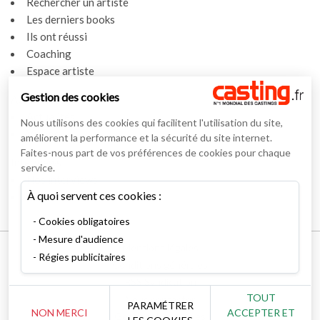
Rechercher un artiste
Les derniers books
Ils ont réussi
Coaching
Espace artiste
Gestion des cookies
Actualités
Actualités
Nous utilisons des cookies qui facilitent l'utilisation du site,
Vidéos
améliorent la performance et la sécurité du site internet.
Faites-nous part de vos préférences de cookies pour chaque
Interviews
service.
Nos interviews
À quoi servent ces cookies :
Lexique
Cookies obligatoires
Mesure d'audience
Mentions légales
Régies publicitaires
Conditions générales
RSS Syndication
TOUT
Nous contacter
PARAMÉTRER
NON MERCI
ACCEPTER ET
Gestion des cookies