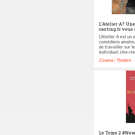
L'Atelier A? Une
casting.fr vous
gratuite pour vo
L'Atelier A est un
vous!
comédiens amateu
de travailler sur 
individuel. Une rée
humain comme sur 
Cinéma / Théâtre
ayant pour but de
meilleur de lui-mê
l'atelier, Anissa Al
l'atelier, son joli ...
Le Tome 2 #New 