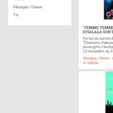
Musique / Danse
TV
"FEMME FEMME
DIVALALA SONT
Fortes du succès d
"Chansons d'amour 
show-girls s'invit
12 novembre au 3
l'occasion de la r
Musique / Danse
spectacle humoris
A l'affiche
femme".