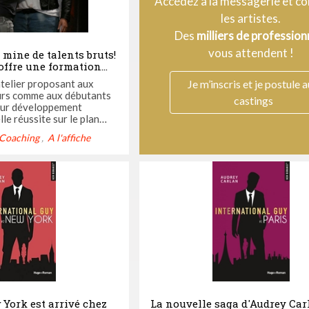
Accédez à la messagerie et c
les artistes.
Des
milliers de profession
vous attendent !
 mine de talents bruts!
 offre une formation
us en ligne, c'est à
 atelier proposant aux
Je m’inscris et je postule 
rs comme aux débutants
castings
leur développement
lle réussite sur le plan
le plan professionnel
Coaching
A l'affiche
 pousser le comédien au
me. La fondatrice de
lali, met au service de
York est arrivé chez
La nouvelle saga d'Audrey Car