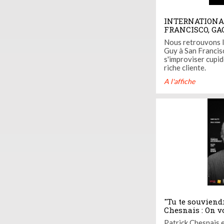
INTERNATIONAL
FRANCISCO, GA
#JEUCONCOUR
Nous retrouvons l
Guy à San Francis
s'improviser cupid
riche cliente.
A l'affiche
"Tu te souviend
Chesnais : On v
places !
Patrick Chesnais e