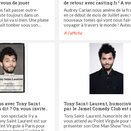
 vous de jouer
de retour avec casting.fr ! A v
jouer
s fait passer outre-
Audrey Carlan nous amène de la fr
ste toujours dans un
en ce début de mois de Juillet avec
i lui va si bien. Une plume
nouveaux tomes qui vont nous fair
fait tomber sous son
voyager à travers le monde ! Auteur à
nal Guy est une série qui
succès des livres "Calendar girl", qu
A l'affiche
moment relaxant. Faites
captivé des millions de spectateurs
cteurs, cette saga nous
monde avec son héroine Mia. Avec
ris, à New York et en
"International Guy", Audrey Carlan
voyager à Paris ...
ss avec Tony Saint
Tony Saint-Laurent, humoriste
 dit ? On vous invite
par le Jamel Comedy Club est 
​avec Casting.fr
Virgule et on vous invite!
 son spectacle il y a
Tony Saint-Laurent, humoriste de t
ony Saint Laurent est sur
vous attend au Point Virgule pour
int Virgule à Paris pour
présenter son One Man Show "Incla
pour lequel Casting.fr