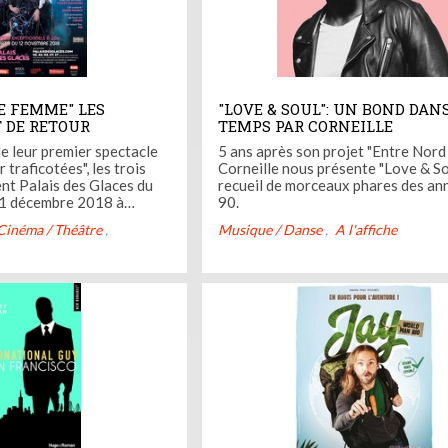
 FEMME" LES
"LOVE & SOUL": UN BOND DANS
 DE RETOUR
TEMPS PAR CORNEILLE
e leur premier spectacle
5 ans après son projet "Entre Nord 
traficotées", les trois
Corneille nous présente "Love & Sou
ent Palais des Glaces du
recueil de morceaux phares des an
1 décembre 2018 à
90.
eprise de leur nouveau
Cinéma / Théâtre
Musique / Danse
A l'affiche
tique : "Femme, femme,