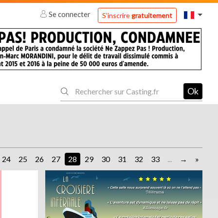
Se connecter
S'inscrire
gratuitement
Ok
24
25
26
27
28
29
30
31
32
33
...
»