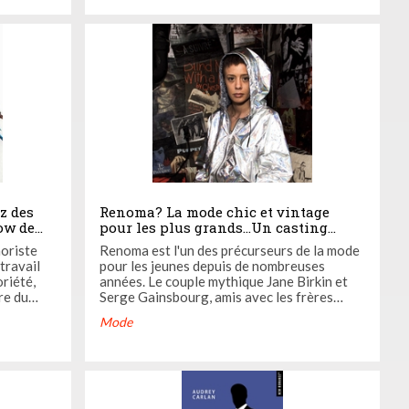
lingerie !
z des
Renoma? La mode chic et vintage
ow de
pour les plus grands...Un casting
sauvage est organisé à la rceherche
oriste
Renoma est l'un des précurseurs de la mode
de son égérie, on vous aura prévénu!
travail
pour les jeunes depuis de nombreuses
Devenez la nouvelle égérie 2019 !
riété,
années. Le couple mythique Jane Birkin et
re du
Serge Gainsbourg, amis avec les frères
w
Renomaont été leur égéries en 1975. Ce fut
Mode
une des plus grandes fiertés de l'artiste. Les
prochaines égéries c'est peut-être vous! En
1957, Maurice Renoma commença à ...