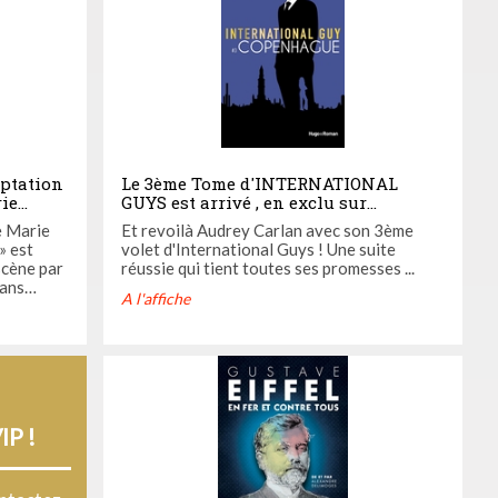
ptation
Le 3ème Tome d'INTERNATIONAL
rie
GUYS est arrivé , en exclu sur
casting.fr jouez pour gagner ...
e Marie
Et revoilà Audrey Carlan avec son 3ème
» est
volet d'International Guys ! Une suite
scène par
réussie qui tient toutes ses promesses ...
 ans
A l'affiche
ie
 évolution
 60 et les
IP !