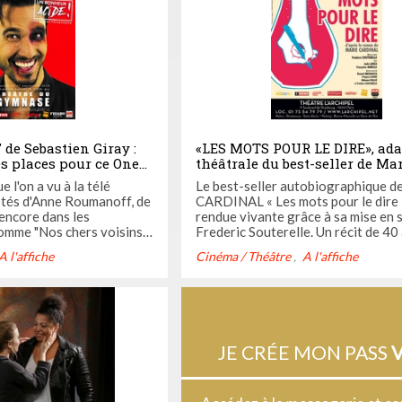
 de Sebastien Giray :
«LES MOTS POUR LE DIRE», ada
es places pour ce One
théâtrale du best-seller de Ma
ant !
CARDINAL !
 l'on a vu à la télé
Le best-seller autobiographique d
tés d'Anne Roumanoff, de
CARDINAL « Les mots pour le dire 
encore dans les
rendue vivante grâce à sa mise en 
mme "Nos chers voisins"
Frederic Souterelle. Un récit de 40
 Gardien", se livre sur ses
toujours à l’ordre du jour. Une Mar
A l'affiche
Cinéma / Théâtre
A l'affiche
es désirs.
Cardinale visionnaire ou juste une
inquiétante ? Un spectacle explicitant la
condition féminine dans les années
débacles ...
JE CRÉE MON PASS
V