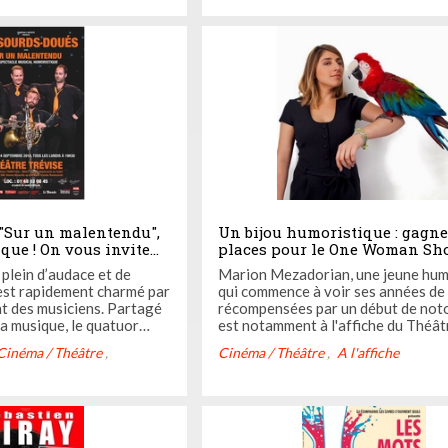
moments plein d’émotions.
"Sur un malentendu",
Un bijou humoristique : gagne
ue ! On vous invite
places pour le One Woman Sh
oncours !
Marion Mezadorian "Pépites"
plein d’audace et de
Marion Mezadorian, une jeune hum
c est rapidement charmé par
qui commence à voir ses années de 
ent des musiciens. Partagé
récompensées par un début de noto
la musique, le quatuor
est notamment à l'affiche du Théât
u mal à suivre le
Marais avec son One Woman Sho
Cinéma / Théâtre
Cinéma / Théâtre
A l'affiche
tre !
"Pépites"