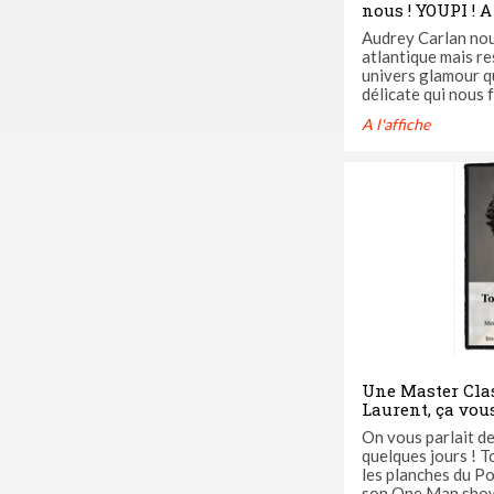
nous ! YOUPI ! A
Audrey Carlan nou
atlantique mais re
univers glamour qu
délicate qui nous 
charme. Internatio
A l'affiche
nous fait passer un 
attention chers le
fait voyager de Pa
finissant ...
Une Master Cla
Laurent, ça vous
aux cours Anna 
​On vous parlait de
quelques jours ! T
les planches du Po
son One Man show 