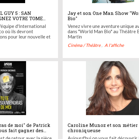
 GUY 5 : SAN
Jay et son One Man Show "Wo
GNEZ VOTRE TOME
Bio"
S
'équipe d'International
Venez vivre une aventure unique a
co où ils devront
dans "World Man Bio" au Théâtre 
ons pour leur nouvelle et
Martin
Cinéma / Théâtre
A l'affiche
ras de moi" de Patrick
Caroline Munoz et son métier
ous fait gagner des
chroniqueuse
st de retour avec la pièce
Aujourd'hui on vous fait découvrir 