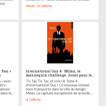
noz
Mode
A l'affiche
r Pan »
International Guy 4 : Milan, le
o
mannequin challenge. Jouez pour le
lire !
vec
Tic Tac Tic Tac, et voici le Tome 4
âtre
d'International Guy ! Ce nouveau volume
nous transporte dans la ville du design :
 dans le
Milan. La capitale européenne de la mode
accueillera Parker et son équipe pour une
A l'affiche
vous
nouvelle mission : aider des mannequins
 des
amateurs à s'assumer pour un défilé de