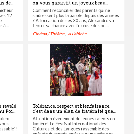
ous de
on vous garantit un joyeux beau
moment de théâtre!
aîcheur
Comment réconcilier des parents qui ne
 ses 12
s'adressent plus la parole depuis des années
e
? A l'occasion de ses 30 ans, Alexandre va
tenter sa chance avec l'excuse de son
i avait
mariage, il souhaite leur demander d'être
Cinéma / Théâtre
A l'affiche
 dans le
témoins de son mariage. Le diner de famille
va-t-il totalement partir en vrille?
 nous fait
 révélé
Tolérance, respect et bienfaisance,
au Point
c'est dans un élan de fratérnité que
s'est créée la sublime Comédie
alent
Attention événement de jeunes talents en
musicale du Festival des Cultures et
 vous
lumière! Le Festival International des
des Langues..
ssable" !
Cultures et des Langues rassemble des
enfants du monde entier sur une même et