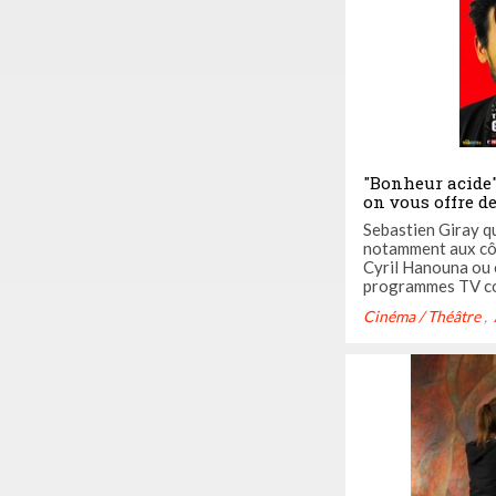
"Bonheur acide"
on vous offre d
Man Show hilar
Sebastien Giray que
notamment aux cô
Cyril Hanouna ou 
programmes TV co
ou "Jospéhine Ange
Cinéma / Théâtre
appréhensions et s