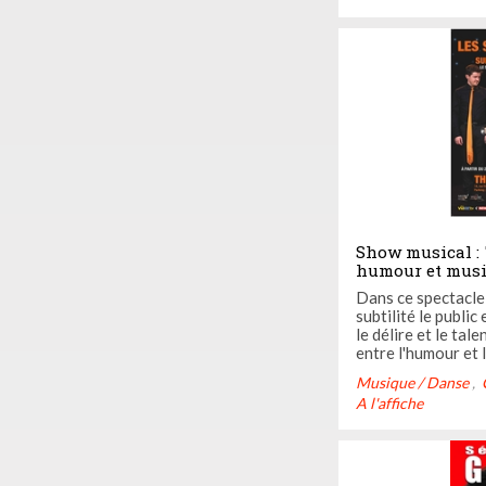
Show musical : 
humour et musiq
grâce à un jeu c
Dans ce spectacle 
subtilité le publi
le délire et le tal
entre l'humour et 
extravagant aura d
Musique / Danse
conducteur à la let
A l'affiche