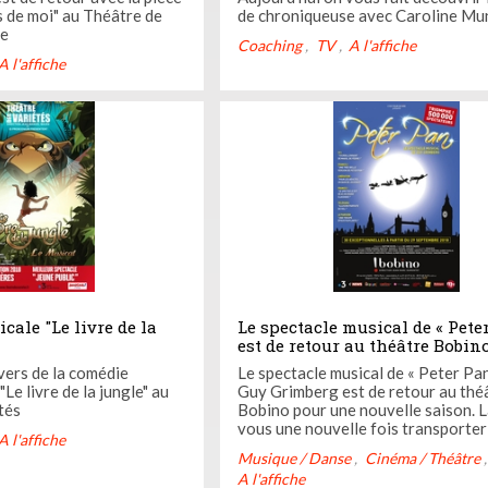
s de moi" au Théâtre de
de chroniqueuse avec Caroline Mu
ne
Coaching
TV
A l'affiche
A l'affiche
cale "Le livre de la
Le spectacle musical de « Pete
est de retour au théâtre Bobin
vers de la comédie
Le spectacle musical de « Peter Pan » a
"Le livre de la jungle" au
Guy Grimberg est de retour au thé
tés
Bobino pour une nouvelle saison. Laissez-
vous une nouvelle fois transporter
A l'affiche
monde imaginaire de Peter Pan ! Quinze
Musique / Danse
Cinéma / Théâtre
comédiens, chanteurs et danseurs 
A l'affiche
attendent pour partager avec vous