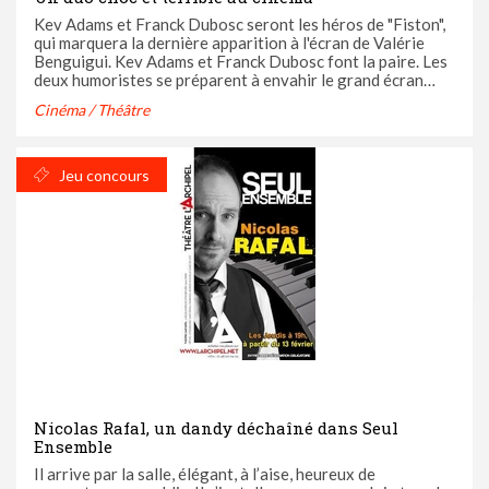
Kev Adams et Franck Dubosc seront les héros de "Fiston",
qui marquera la dernière apparition à l'écran de Valérie
Benguigui. Kev Adams et Franck Dubosc font la paire. Les
deux humoristes se préparent à envahir le grand écran
avec Fiston, dont l'avant première sera le 10 Février.
Cinéma / Théâtre
Synopsis: "Depuis qu’il a 7 ans, Alex n’a qu’une ...
Jeu concours
Nicolas Rafal, un dandy déchaîné dans Seul
Ensemble
Il arrive par la salle, élégant, à l’aise, heureux de