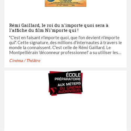
Rémi Gaillard, le roi du n'importe quoi sera à
l'affiche du film Ni'mporte qui !
"C'est en faisant n'importe quoi, que l'on devient n'importe
qui". Cette signature, des millions d'internautes à travers le
monde la connaissent. C'est celle de Rémi Gaillard. Le
Montpelliérain 'déconneur professionnel' a su utiliser les
dernières technologies et les réseaux sociaux pour faire
Cinéma / Théâtre
rire la terre (presque) entière. Car du grand ...