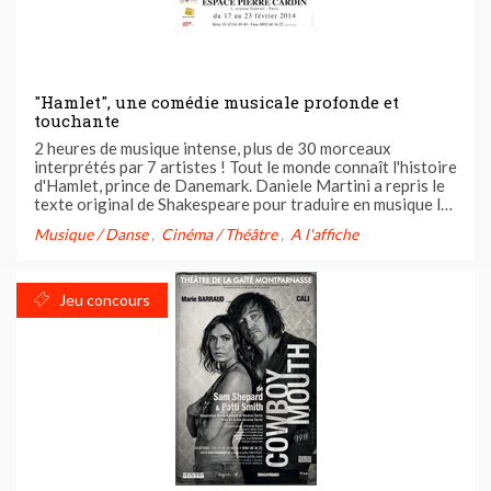
"Hamlet", une comédie musicale profonde et
touchante
2 heures de musique intense, plus de 30 morceaux
interprétés par 7 artistes ! Tout le monde connaît l'histoire
d'Hamlet, prince de Danemark. Daniele Martini a repris le
texte original de Shakespeare pour traduire en musique les
émotions vécues dans l'analyse attentive du texte. Ce qui
Musique / Danse
Cinéma / Théâtre
A l'affiche
en ressort au-delà du parcours narratif, c'est la ...
Jeu concours