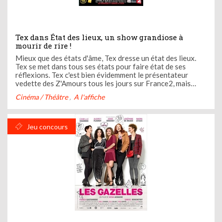
Tex dans État des lieux, un show grandiose à
mourir de rire !
Mieux que des états d'âme, Tex dresse un état des lieux.
Tex se met dans tous ses états pour faire état de ses
réflexions. Tex c'est bien évidemment le présentateur
vedette des Z'Amours tous les jours sur France2, mais
c'est surtout l'humoriste qui écume toutes les scènes de
Cinéma / Théâtre
A l'affiche
France et de Navarre depuis plus de 20 ans. Dès 1982, ...
Jeu concours