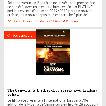
Tal est devenue en 2 ans à peine un véritable phénomène
de société. Avec un premier album certifié 4 x PLATINE,
meilleure vente d’album en 2012/2013 pour un nouvel
artiste, et un nouvel opus qui s’est arraché à plus de
300.000 exemplaires, Tal est devenue l’icône de toute une
Musique / Danse
Cinéma / Théâtre
A l'affiche
génération. Nominée aux Victoires de la Musique, puis
coup sur ...
Jeu concours
The Canyons, le thriller choc et sexy avec Lindsay
Lohan
Le film a été présenté à l’international lors de la 70e
édition de la Mostra de Venise qui a eu lieu du 28 août au 7