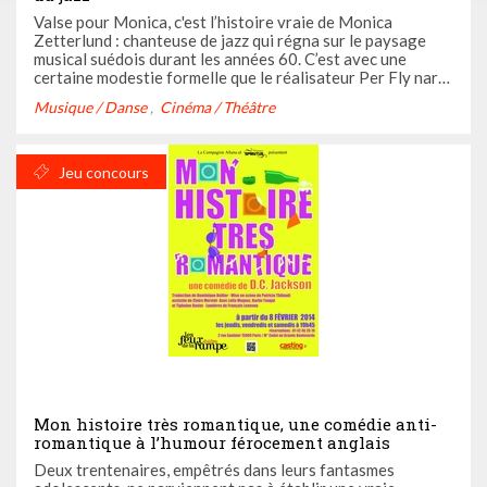
Valse pour Monica, c'est l’histoire vraie de Monica
Zetterlund : chanteuse de jazz qui régna sur le paysage
musical suédois durant les années 60. C’est avec une
certaine modestie formelle que le réalisateur Per Fly narre
la vie tumultueuse de cette star dont on se souviendra
Musique / Danse
Cinéma / Théâtre
pour avoir été la première à interpréter des standards US
en ...
Jeu concours
Mon histoire très romantique, une comédie anti-
romantique à l’humour férocement anglais
Deux trentenaires, empêtrés dans leurs fantasmes