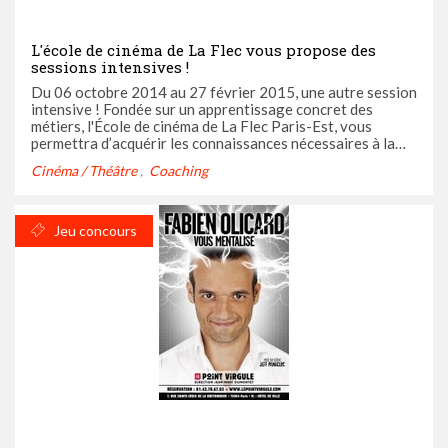
L'école de cinéma de La Flec vous propose des
sessions intensives !
Du 06 octobre 2014 au 27 février 2015, une autre session
intensive ! Fondée sur un apprentissage concret des
métiers, l'École de cinéma de La Flec Paris-Est, vous
permettra d’acquérir les connaissances nécessaires à la
réalisation et la production d’un film de fiction et
Cinéma / Théâtre
Coaching
documentaire en découvrant l’ensemble des métiers du
cinéma et de la ...
Jeu concours