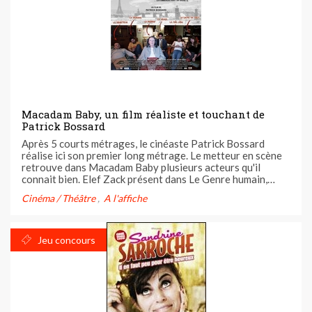
Macadam Baby, un film réaliste et touchant de
Patrick Bossard
Après 5 courts métrages, le cinéaste Patrick Bossard
réalise ici son premier long métrage. Le metteur en scène
retrouve dans Macadam Baby plusieurs acteurs qu'il
connait bien. Elef Zack présent dans Le Genre humain,
Arthur Dupont qui incarnait Olivier dans Vendetta et
Cinéma / Théâtre
A l'affiche
Chisa Kurita qui était photographe de plateau sur Banco
et actrice dans ...
Jeu concours