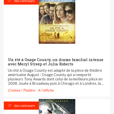
Jeu concours
Un été à Osage County, un drame familial intense
avec Meryl Streep et Julia Roberts
Un été à Osage County est adapté de la pièce de théâtre
américaine August : Osage County qui a remporté
plusieurs Tony Awards dont celui de la meilleure pièce en
2008. Jouée à Broadway puis à Chicago et à Londres, la
pièce a été écrite par Tracy Letts qui signe d'ailleurs le
Cinéma / Théâtre
A l'affiche
scénario du film. Le film est nommé aux Bafta dans la
catégorie ...
Jeu concours