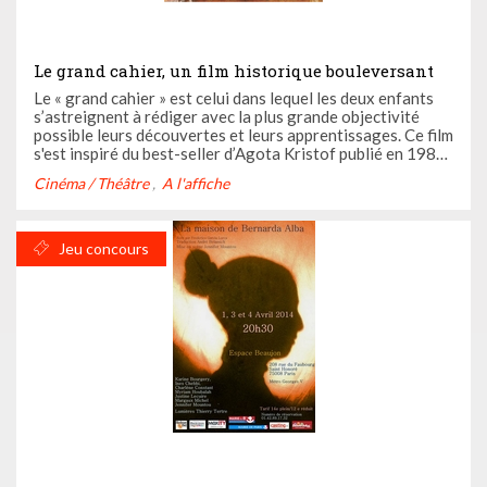
Le grand cahier, un film historique bouleversant
Le « grand cahier » est celui dans lequel les deux enfants
s’astreignent à rédiger avec la plus grande objectivité
possible leurs découvertes et leurs apprentissages. Ce film
s'est inspiré du best-seller d’Agota Kristof publié en 1986.
Il constitue le premier tome de la « Trilogie des jumeaux »,
Cinéma / Théâtre
A l'affiche
le deuxième tome étant "La Preuve" et la ...
Jeu concours