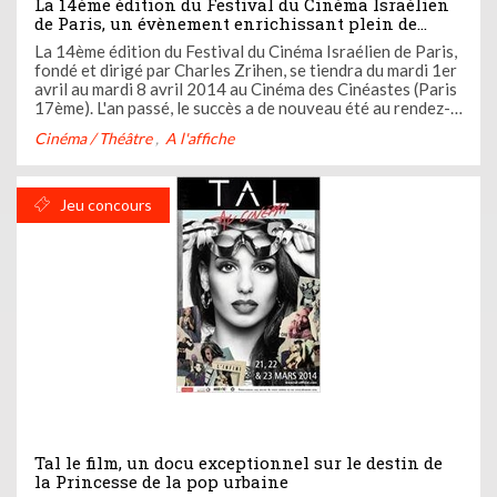
La 14ème édition du Festival du Cinéma Israélien
de Paris, un évènement enrichissant plein de
bonnes surprises
La 14ème édition du Festival du Cinéma Israélien de Paris,
fondé et dirigé par Charles Zrihen, se tiendra du mardi 1er
avril au mardi 8 avril 2014 au Cinéma des Cinéastes (Paris
17ème). L'an passé, le succès a de nouveau été au rendez-
vous et les salles pleines : plus de 6000 spectateurs se
Cinéma / Théâtre
A l'affiche
sont précipités pour découvrir les oeuvres ...
Jeu concours
Tal le film, un docu exceptionnel sur le destin de
la Princesse de la pop urbaine