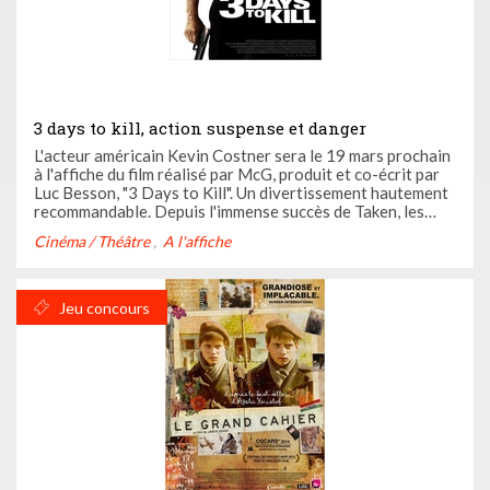
3 days to kill, action suspense et danger
L'acteur américain Kevin Costner sera le 19 mars prochain
à l'affiche du film réalisé par McG, produit et co-écrit par
Luc Besson, "3 Days to Kill". Un divertissement hautement
recommandable. Depuis l'immense succès de Taken, les
films d'action concoctés par Luc Besson, sont devenus des
Cinéma / Théâtre
A l'affiche
références. Souvent efficaces, ils laissent la ...
Jeu concours