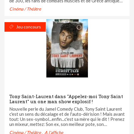
de 300, les fans de combats musclés et de Grèce antique
attendent avec impatience de découvrir la nouvelle
Cinéma / Théâtre
aventure que le successeur de Zack Snyder dévoilera le 5
mars ...
Jeu concours
Tony Saint-Laurent dans "Appelez-moi Tony Saint
Laurent" un one man show explosif !
Nouvelle perle du Jamel Comedy Club, Tony Saint Laurent
c'est un sens du décalage et de l'auto-dérision ! Mais avant
tout: Un sex-symbol...enfin...c'est sa mère qui le dit ! Prenez
un mixeur, mettez: Son ex, son meilleur pote, son
appartement, ses sorties, sa vie... Melangez le tout et vous
Cinéma / Théâtre
A l'affiche