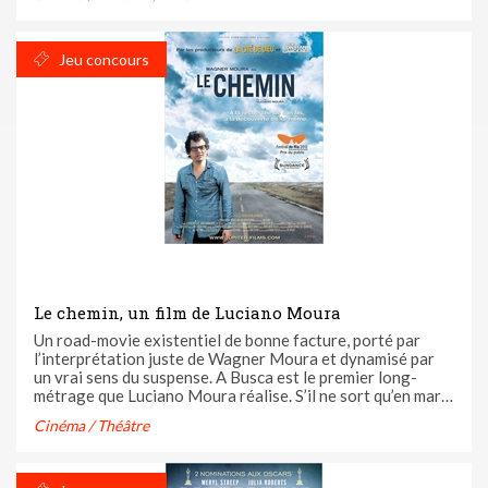
obtiendrez un show hilarant. Découvrir ...
Jeu concours
Le chemin, un film de Luciano Moura
Un road-movie existentiel de bonne facture, porté par
l’interprétation juste de Wagner Moura et dynamisé par
un vrai sens du suspense. A Busca est le premier long-
métrage que Luciano Moura réalise. S’il ne sort qu’en mars
en France, ce film brésilien a déjà un an de carrière derrière
Cinéma / Théâtre
lui. C’est en 2012 qu’il a été présenté pour la toute ...