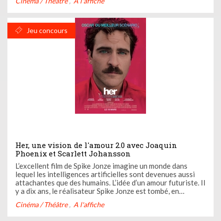
Cinéma / Théâtre
A l'affiche
également le premier film de Rania Mellouli (8 ans), qui ...
Jeu concours
Her, une vision de l'amour 2.0 avec Joaquin
Phoenix et Scarlett Johansson
L’excellent film de Spike Jonze imagine un monde dans
lequel les intelligences artificielles sont devenues aussi
attachantes que des humains. L’idée d’un amour futuriste. Il
y a dix ans, le réalisateur Spike Jonze est tombé, en
pianotant sur Internet, sur un article évoquant un
Cinéma / Théâtre
A l'affiche
programme d’intelligence artificiel. "Cela parlait de la ...