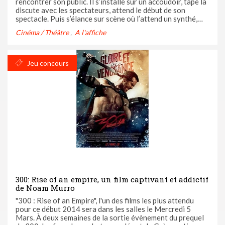
rencontrer son public. Il s’installe sur un accoudoir, tape la
discute avec les spectateurs, attend le début de son
spectacle. Puis s’élance sur scène où l’attend un synthé,
quelques bouteilles de vodka et de rhum, et des
Cinéma / Théâtre
A l'affiche
accessoires, mais pas trop. Au niveau des effets spéciaux,
Rafal a ...
Jeu concours
300: Rise of an empire, un film captivant et addictif
de Noam Murro
"300 : Rise of an Empire", l'un des films les plus attendu
pour ce début 2014 sera dans les salles le Mercredi 5
Mars. À deux semaines de la sortie évènement du prequel