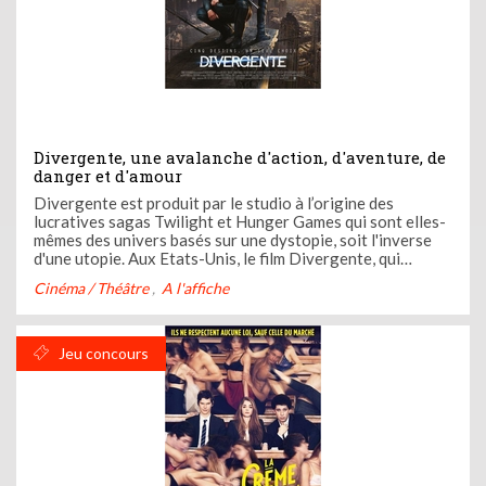
Divergente, une avalanche d'action, d'aventure, de
danger et d'amour
Divergente est produit par le studio à l’origine des
lucratives sagas Twilight et Hunger Games qui sont elles-
mêmes des univers basés sur une dystopie, soit l'inverse
d'une utopie. Aux Etats-Unis, le film Divergente, qui
sortira en France le 9 avril, a pris la tête du box-office dès
Cinéma / Théâtre
A l'affiche
le premier week-end de sa sortie, avec 56 millions de ...
Jeu concours