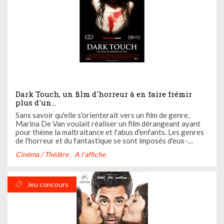
Dark Touch, un film d'horreur à en faire frémir
plus d'un...
Sans savoir qu'elle s'orienterait vers un film de genre,
Marina De Van voulait réaliser un film dérangeant ayant
pour thème la maltraitance et l'abus d'enfants. Les genres
de l'horreur et du fantastique se sont imposés d'eux-
mêmes, une fois le scénario posé : "Le fantastique permet
Cinéma / Théâtre
A l'affiche
d’incarner ce qui est à l’intérieur de nous de manière ...
Jeu concours