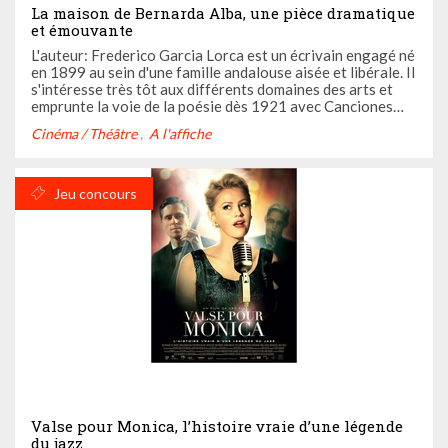
La maison de Bernarda Alba, une pièce dramatique
et émouvante
L'auteur: Frederico Garcia Lorca est un écrivain engagé né
en 1899 au sein d'une famille andalouse aisée et libérale. Il
s'intéresse très tôt aux différents domaines des arts et
emprunte la voie de la poésie dès 1921 avec Canciones
puis Romancero gitano (1928). En alliant modernité et
Cinéma / Théâtre
A l'affiche
folklore populaire, Garcia Lorca emporte ...
Jeu concours
Valse pour Monica, l’histoire vraie d’une légende
du jazz