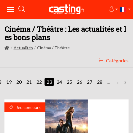
Cinéma / Théâtre : Les actualités et l
es bons plans
Actualités
Cinéma / Théâtre
Catégories
8
19
20
21
22
23
24
25
26
27
28
...
»
Jeu concours