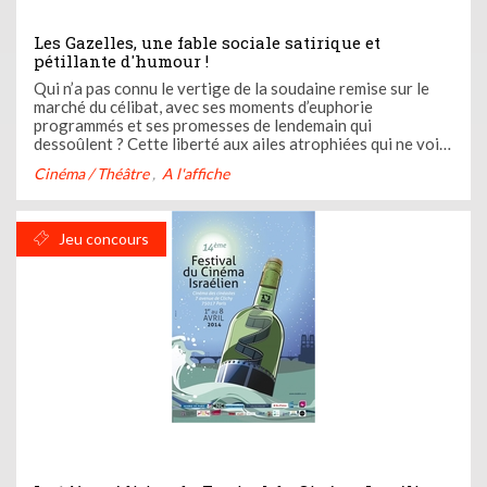
Les Gazelles, une fable sociale satirique et
pétillante d'humour !
Qui n’a pas connu le vertige de la soudaine remise sur le
marché du célibat, avec ses moments d’euphorie
programmés et ses promesses de lendemain qui
dessoûlent ? Cette liberté aux ailes atrophiées qui ne voit
pas plus loin que le bout de sa prochaine gueule de bois ?
Cinéma / Théâtre
A l'affiche
Mona Achache, Camille Chamoux (qui tient également le
premier rôle du ...
Jeu concours