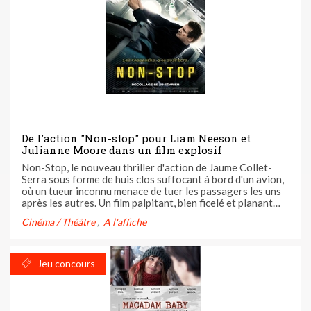
De l'action "Non-stop" pour Liam Neeson et
Julianne Moore dans un film explosif
Non-Stop, le nouveau thriller d'action de Jaume Collet-
Serra sous forme de huis clos suffocant à bord d'un avion,
où un tueur inconnu menace de tuer les passagers les uns
après les autres. Un film palpitant, bien ficelé et planant
mêlé à une atmosphère oppressante. 146 passagers, 146
Cinéma / Théâtre
A l'affiche
suspects. "Non-Stop". Décollage sous haute tension le ...
Jeu concours