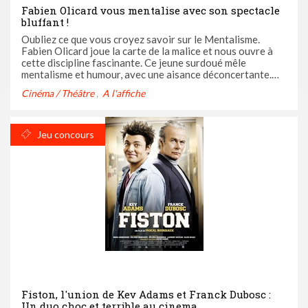
Fabien Olicard vous mentalise avec son spectacle
bluffant !
Oubliez ce que vous croyez savoir sur le Mentalisme.
Fabien Olicard joue la carte de la malice et nous ouvre à
cette discipline fascinante. Ce jeune surdoué mêle
mentalisme et humour, avec une aisance déconcertante.
Mentalisant à tout va, il ne s’arrête jamais ! Drôle, piquant
Cinéma / Théâtre
A l'affiche
et outrageusement bluffant, un spectacle qui vous fera ...
Jeu concours
Fiston, l'union de Kev Adams et Franck Dubosc :
Un duo choc et terrible au cinema