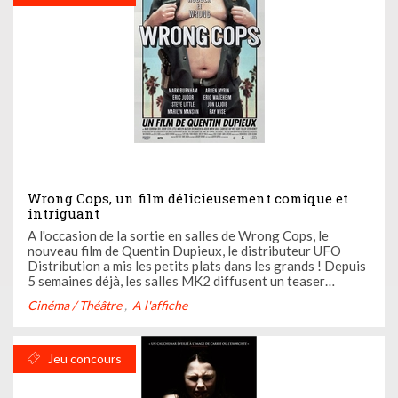
Wrong Cops, un film délicieusement comique et
intriguant
A l'occasion de la sortie en salles de Wrong Cops, le
nouveau film de Quentin Dupieux, le distributeur UFO
Distribution a mis les petits plats dans les grands ! Depuis
5 semaines déjà, les salles MK2 diffusent un teaser
différent chaque semaine. Les fans des salles de cinéma
Cinéma / Théâtre
A l'affiche
ont pu s'en rendre compte, saluant ainsi une initiative ...
Jeu concours