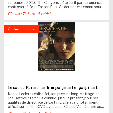
septembre 2013. The Canyons a été écrit par le romancier
controversé Bret Easton Ellis. Ce dernier est connu pour
ses oeuvres adaptées sur grand écran : Neige sur Beverly
Cinéma / Théâtre
A l'affiche
Hills, American Psycho, Les Lois de l'Attraction ou ...
Jeu concours
Le sac de Farine, un film poignant et palpitant...
Kadija Leclere réalise, ici, son premier long-métrage. La
réalisatrice était plus connue, jusqu’à présent, pour ses
qualités de directrice de casting. Elle avait notamment
officié sur le film JCVD avec Jean-Claude Van Damme ou
comme directrice locale du casting de Mr. Nobody. C’est