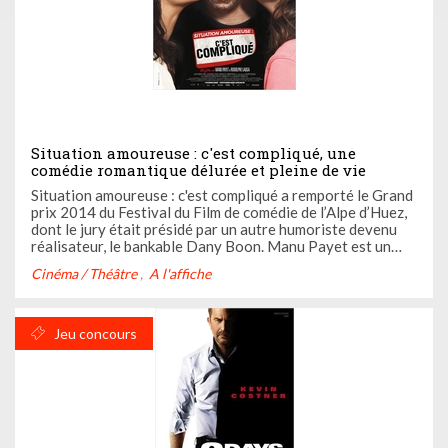
Situation amoureuse : c'est compliqué, une
comédie romantique délurée et pleine de vie
Situation amoureuse : c'est compliqué a remporté le Grand
prix 2014 du Festival du Film de comédie de l’Alpe d’Huez,
dont le jury était présidé par un autre humoriste devenu
réalisateur, le bankable Dany Boon. Manu Payet est un
habitué de ce festival qui l’a accueilli pour la quatrième
Cinéma / Théâtre
A l'affiche
année, après ses passages en tant qu’acteur sur Coco ...
Jeu concours