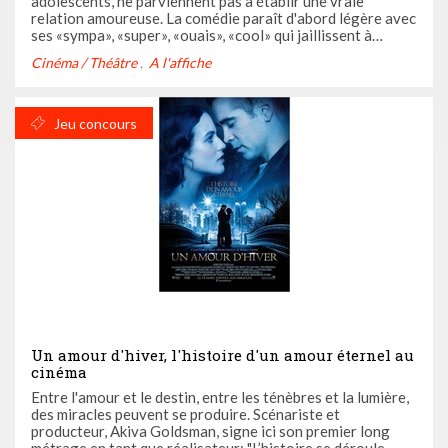
adolescents, ne parviennent pas à établir une vraie
relation amoureuse. La comédie paraît d'abord légère avec
ses «sympa», «super», «ouais», «cool» qui jaillissent à
chaque phrase. Les comédiens adoptent les gestuelles
Cinéma / Théâtre
A l'affiche
stéréotypées d'une génération. Mais la comédie de la
séduction, qui se ...
Jeu concours
Un amour d'hiver, l'histoire d'un amour éternel au
cinéma
Entre l'amour et le destin, entre les ténèbres et la lumière,
des miracles peuvent se produire. Scénariste et
producteur, Akiva Goldsman, signe ici son premier long