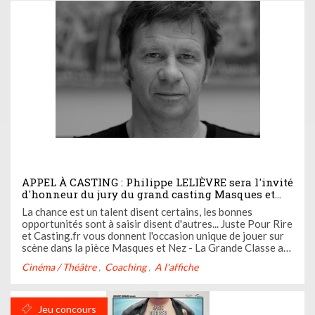
APPEL À CASTING : Philippe LELIÈVRE sera l'invité
d'honneur du jury du grand casting Masques et
Nez – La Grande Classe !
La chance est un talent disent certains, les bonnes
opportunités sont à saisir disent d'autres... Juste Pour Rire
et Casting.fr vous donnent l'occasion unique de jouer sur
scène dans la pièce Masques et Nez - La Grande Classe au
théâtre des Mathurins ! La nouvelle vient de tomber : le
Cinéma / Théâtre
Coaching
A l'affiche
célèbre Philippe LELIEVRE sera le parrain de notre ...
Jeu concours