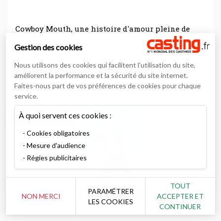
Cowboy Mouth, une histoire d'amour pleine de
rage et de chimères
Gestion des cookies
Cowboy Mouth est une histoire d’amour. Un amour qui ne
s’alimente que d’un rêve. Un amour fragile et impossible
Nous utilisons des cookies qui facilitent l'utilisation du site,
raconté dans un texte nourri de rage et de chimères. Les
sentiments, les émotions, les humeurs doivent être livrés
améliorent la performance et la sécurité du site internet.
bruts, de façon primaire et primitive, sans rubans ni
Faites-nous part de vos préférences de cookies pour chaque
Cinéma / Théâtre
A l'affiche
ornements. Onirisme et bestialité. C’est ainsi que sont ...
service.
À quoi servent ces cookies :
Jeu concours
Cookies obligatoires
Mesure d'audience
Régies publicitaires
TOUT
PARAMÉTRER
NON MERCI
ACCEPTER ET
LES COOKIES
CONTINUER