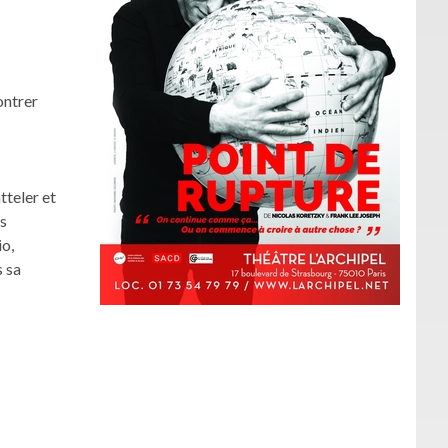
ontrer
tteler et
as
io,
s sa