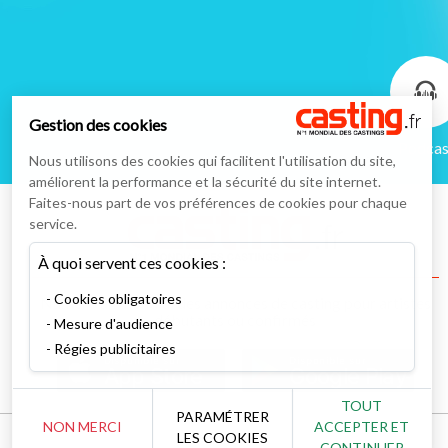
Gestion des cookies
Podcas
Nous utilisons des cookies qui facilitent l'utilisation du site,
améliorent la performance et la sécurité du site internet.
Faites-nous part de vos préférences de cookies pour chaque
service.
À quoi servent ces cookies :
Cookies obligatoires
Numéro un mondial des annonces de casting pour artistes
débutants ou confirmés
Mesure d'audience
Régies publicitaires
Disponible sur
Disponible sur
App Store
Google Play
TOUT
PARAMÉTRER
NON MERCI
ACCEPTER ET
LES COOKIES
CONTINUER