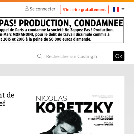
Se connecter
S'inscrire
gratuitement
Ok
nt de
ef