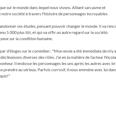
ique sur le monde dans lequel nous vivons. Alliant sarcasme et
 notre société à travers l'histoire de personnages incroyables.
bandonner ses études, pensant pouvoir changer le monde. Il va renc
nu 5 000 plus tôt, et qui va offir un autre regard sur la société.
s yeux sur la condition humaine.
 par d'éloges sur le comédien : "Mon envie a été immédiate de m’y a
 déclinaisons diverses des rôles. J’ai en la matière de l’acteur Nicol
bonheur. Il endosse les personnages les uns après les autres avec br
s se prendre au sérieux. Parfois corrosif, il nous emmène avec lui dan
quis!"