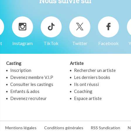
Nous suivre sur
t
Instagram
TikTok
Twitter
Facebook
Y
Casting
Artiste
Inscription
Rechercher un artiste
Devenez membre V.I.P
Les derniers books
Consulter les castings
Ils ont réussi
Enfants & ados
Coaching
Devenez recruteur
Espace artiste
Mentions légales
Conditions générales
RSS Syndication
N