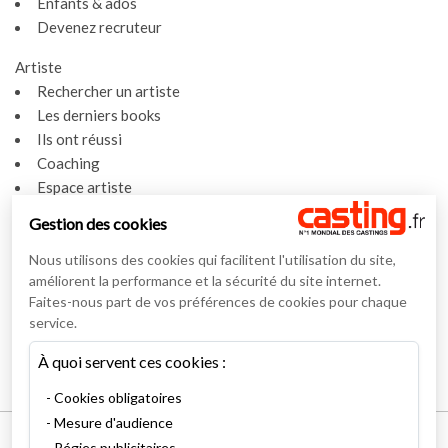
Enfants & ados
Devenez recruteur
Artiste
Rechercher un artiste
Les derniers books
Ils ont réussi
Coaching
Espace artiste
Gestion des cookies
Actualités
Actualités
Nous utilisons des cookies qui facilitent l'utilisation du site,
Vidéos
améliorent la performance et la sécurité du site internet.
Faites-nous part de vos préférences de cookies pour chaque
Interviews
service.
Nos interviews
À quoi servent ces cookies :
Lexique
Cookies obligatoires
Mesure d'audience
Mentions légales
Régies publicitaires