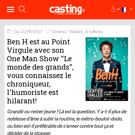
Du 11/09/2017
Cinéma / Théâtre
A l'affiche
Ben H est au Point
Virgule avec son
One Man Show "Le
monde des grands",
vous connaissez le
chroniqueur,
l'humoriste est
hilarant!
Grandir ou rester jeune ? Là est la question. Y a-t-il plus de
noblesse d'âme à subir la routine, le métro-boulot-dodo,
ou bien est-il préférable de s'armer contre tout ça et
décider de la stopper.