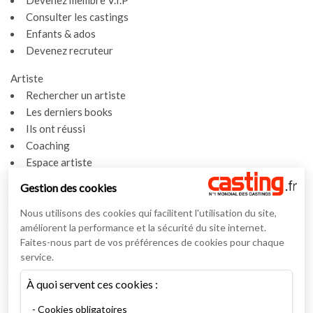
Devenez membre V.I.P
Consulter les castings
Enfants & ados
Devenez recruteur
Artiste
Rechercher un artiste
Les derniers books
Ils ont réussi
Coaching
Espace artiste
Gestion des cookies
Actualités
Actualités
Nous utilisons des cookies qui facilitent l'utilisation du site,
Vidéos
améliorent la performance et la sécurité du site internet.
Faites-nous part de vos préférences de cookies pour chaque
Interviews
service.
Nos interviews
À quoi servent ces cookies :
Lexique
Cookies obligatoires