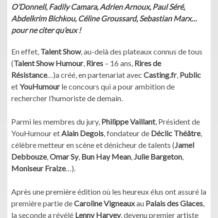
O’Donnell, Fadily Camara, Adrien Arnoux, Paul Séré,
Abdelkrim Bichkou, Céline Groussard, Sebastian Marx…
pour ne citer qu’eux !
En effet,
Talent Show
, au-delà des plateaux connus de tous
(
Talent Show Humour
,
Rires
– 16 ans,
Rires de
Résistance
…)a créé, en partenariat avec
Casting.fr
,
Public
et
YouHumour
le concours qui a pour ambition de
rechercher l’humoriste de demain.
Parmi les membres du jury,
Philippe Vaillant
, Président de
YouHumour et
Alain Degois
, fondateur de
Déclic Théâtre
,
célèbre metteur en scène et dénicheur de talents (
Jamel
Debbouze
,
Omar Sy
,
Bun Hay Mean
,
Julie Bargeton
,
Moniseur Fraize
…).
Après une première édition où les heureux élus ont assuré la
première partie de
Caroline Vigneaux
au
Palais des Glaces
,
la seconde a révélé
Lenny Harvey
, devenu premier artiste