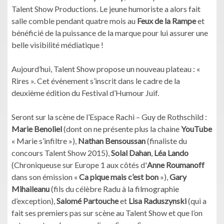
Talent Show Productions. Le jeune humoriste a alors fait
salle comble pendant quatre mois au
Feux de la Rampe
et
bénéficié de la puissance de la marque pour lui assurer une
belle visibilité médiatique !
Aujourd’hui, Talent Show propose un nouveau plateau : «
Rires ». Cet évènement s’inscrit dans le cadre de la
deuxième édition du Festival d’Humour Juif.
Seront sur la scène de l’Espace Rachi – Guy de Rothschild :
Marie Benoliel
(dont on ne présente plus la chaine
YouTube
« Marie s’infiltre »),
Nathan Bensoussan
(finaliste du
concours Talent Show 2015),
Solal Dahan
,
Léa Lando
(Chroniqueuse sur Europe 1 aux côtés d'
Anne Roumanoff
dans son émission «
Ca pique mais c’est bon
»),
Gary
Mihaileanu
(fils du célèbre Radu à la filmographie
d’exception),
Salomé Partouche
et
Lisa Raduszynski
(qui a
fait ses premiers pas sur scène au Talent Show et que l’on