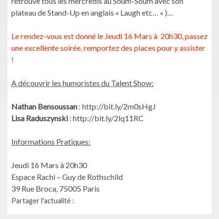
retrouve tous les mercredis au Soum-Soum avec son
plateau de Stand-Up en anglais « Laugh etc… « )…
Le rendez-vous est donné le Jeudi 16 Mars à 20h30, passez
une excellente soirée, remportez des places pour y assister
!
A découvrir les humoristes du Talent Show:
Nathan Bensoussan
: http://bit.ly/2m0sHgJ
Lisa Raduszynski
: http://bit.ly/2lq11RC
Informations Pratiques:
Jeudi 16 Mars à 20h30
Espace Rachi – Guy de Rothschild
39 Rue Broca, 75005 Paris
Partager l'actualité :