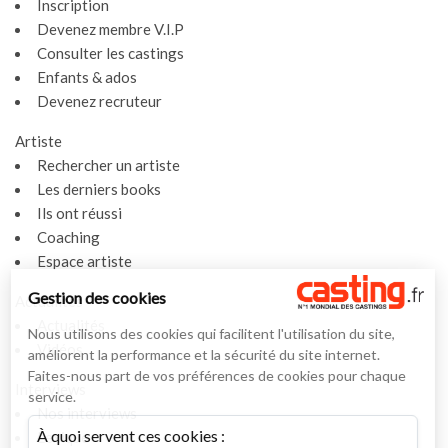
Inscription
Devenez membre V.I.P
Consulter les castings
Enfants & ados
Devenez recruteur
Artiste
Rechercher un artiste
Les derniers books
Ils ont réussi
Coaching
Espace artiste
Gestion des cookies
Actualités
Actualités
Nous utilisons des cookies qui facilitent l'utilisation du site,
Vidéos
améliorent la performance et la sécurité du site internet.
Faites-nous part de vos préférences de cookies pour chaque
Interviews
service.
Nos interviews
À quoi servent ces cookies :
Lexique