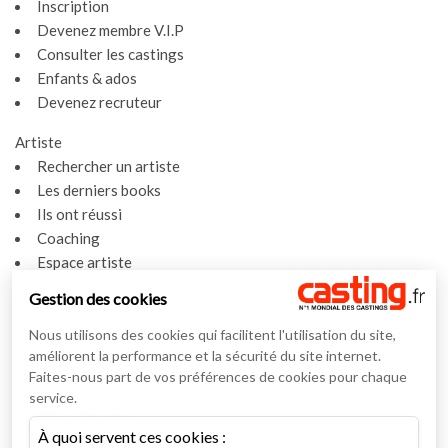
Inscription
Devenez membre V.I.P
Consulter les castings
Enfants & ados
Devenez recruteur
Artiste
Rechercher un artiste
Les derniers books
Ils ont réussi
Coaching
Espace artiste
Gestion des cookies
Actualités
Actualités
Nous utilisons des cookies qui facilitent l'utilisation du site,
Vidéos
améliorent la performance et la sécurité du site internet.
Faites-nous part de vos préférences de cookies pour chaque
Interviews
service.
Nos interviews
À quoi servent ces cookies :
Lexique