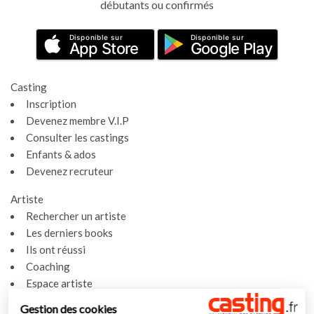
débutants ou confirmés
Disponible sur
Disponible sur
App Store
Google Play
Casting
Inscription
Devenez membre V.I.P
Consulter les castings
Enfants & ados
Devenez recruteur
Artiste
Rechercher un artiste
Les derniers books
Ils ont réussi
Coaching
Espace artiste
Gestion des cookies
Actualités