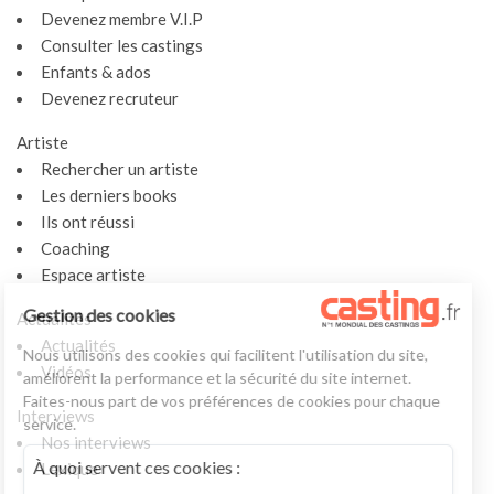
Devenez membre V.I.P
Consulter les castings
Enfants & ados
Devenez recruteur
Artiste
Rechercher un artiste
Les derniers books
Ils ont réussi
Coaching
Espace artiste
Gestion des cookies
Actualités
Actualités
Nous utilisons des cookies qui facilitent l'utilisation du site,
Vidéos
améliorent la performance et la sécurité du site internet.
Faites-nous part de vos préférences de cookies pour chaque
Interviews
service.
Nos interviews
À quoi servent ces cookies :
Lexique