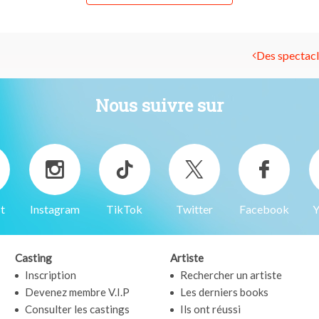
Des spectacle
Nous suivre sur
t
Instagram
TikTok
Twitter
Facebook
Y
Casting
Artiste
Inscription
Rechercher un artiste
Devenez membre V.I.P
Les derniers books
Consulter les castings
Ils ont réussi