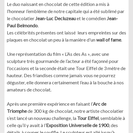
Le duo naissant en chocolat de cette édition a mis à
l’honneur l’emblème de notre capitale qui a été sublimé par
le chocolatier
Jean-Luc Decluzeau
et le comédien
Jean-
Paul Belmondo
.
Les célébrités présentes ont laissé leurs empreintes sur des
plaques en chocolat un peu à la manière d'un
wall of fame
.
Une représentation du film « L’As des As », avec une
sculpture très gourmande de l’acteur a été façonné pour
l'occasions et la seconde était une Tour Eiffel de 3 mètre de
hauteur. Des friandises comme jamais vous ne pourrez
déguster, elle donnera certainement l’eau à la bouche à nos
amateurs de chocolat.
Après une première expérience en faisant l’
Arc de
Triomphe
de 300 kg de chocolat, notre artiste chocolatier
s’est lancé un nouveau challenge, la
Tour Eiffel
, semblable à
celle qu’il y avait à l’
Exposition Universelle de 1900
, des
détails à couper le souffle. Le sculpteur est allé jusqu’à