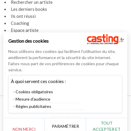
Rechercher un artiste
Les derniers books
Ils ont réussi
Coaching
Espace artiste
Gestion des cookies
Actualités
Actualités
Nous utilisons des cookies qui facilitent l'utilisation du site,
Vidéos
améliorent la performance et la sécurité du site internet.
Faites-nous part de vos préférences de cookies pour chaque
Interviews
service.
Nos interviews
À quoi servent ces cookies :
Lexique
Cookies obligatoires
Mesure d'audience
Mentions légales
Régies publicitaires
Conditions générales
RSS Syndication
TOUT
Nous contacter
PARAMÉTRER
NON MERCI
ACCEPTER ET
Gestion des cookies