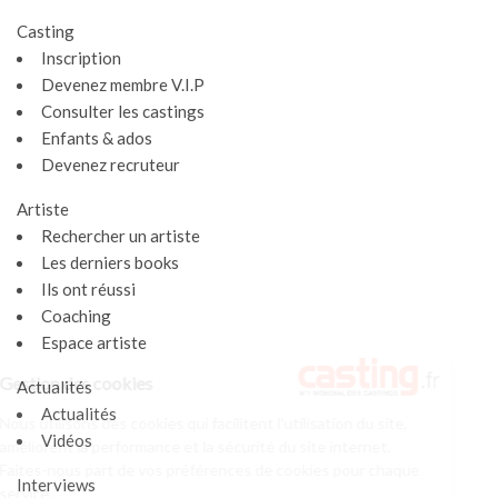
Casting
Inscription
Devenez membre V.I.P
Consulter les castings
Enfants & ados
Devenez recruteur
Artiste
Rechercher un artiste
Les derniers books
Ils ont réussi
Coaching
Espace artiste
Gestion des cookies
Actualités
Actualités
Nous utilisons des cookies qui facilitent l'utilisation du site,
Vidéos
améliorent la performance et la sécurité du site internet.
Faites-nous part de vos préférences de cookies pour chaque
Interviews
service.