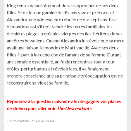
King
tente
maladroitement
de se
rapprocher
de
ses
deux
filles
, Scottie,
une
gamine
de
dix
ans
vive et
précoce
, et
Alexandra,
une
adolescente
rebelle
de
dix-sept
ans
. Il se
demande
aussi
s’il
doit
vendre
les
terres
familiales
, les
dernières
plages
tropicales
vierges
des
îles
,
héritées
de
ses
ancêtres
hawaiiens
.
Quand
Alexandra
lui
révèle
que
sa
mère
avait
une
liaison, le
monde
de Matt
vacille
.
Avec
ses
deux
filles
,
il
part
à
la
recherche
de
l’amant
de
sa
femme. Durant
une
semaine
essentielle
, au
fil
de
rencontres
tour
à
tour
drôles
,
perturbantes
et
révélatrices
,
il
va
finalement
prendre
conscience
que
sa
principale
préoccupation
est
de
reconstruire
sa
vie et
sa
famille…
Répondez
à
la question
suivante
afin
de
gagner
vos
places
de
cinéma
pour
aller
voir
The Descendants
.
The Descendants TM & © 2012 FOX