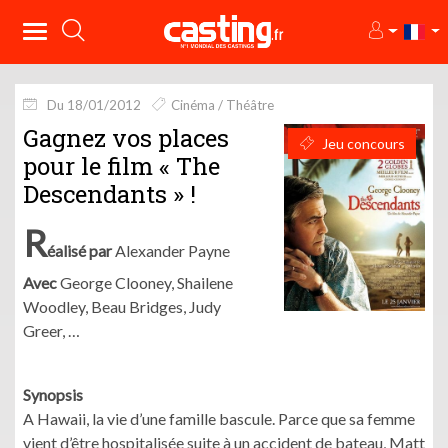
Du 18/01/2012
Cinéma / Théâtre
Gagnez vos places
Jeu concours
pour le film « The
Descendants » !
R
éalisé
par
Alexander Payne
Avec
George Clooney,
Shailene
Woodley
, Beau Bridges, Judy
Greer, …
Synopsis
A Hawaii, la vie
d’une
famille
bascule
.
Parce
que
sa
femme
vient
d’être
hospitalisée
suite
à
un accident de bateau, Matt