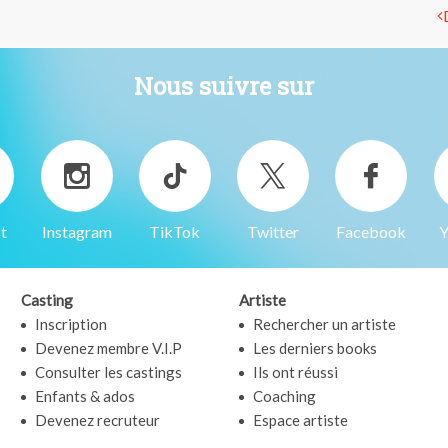
Nous suivre sur
t
Instagram
TikTok
Twitter
Facebook
Y
Casting
Artiste
Inscription
Rechercher un artiste
Devenez membre V.I.P
Les derniers books
Consulter les castings
Ils ont réussi
Enfants & ados
Coaching
Devenez recruteur
Espace artiste