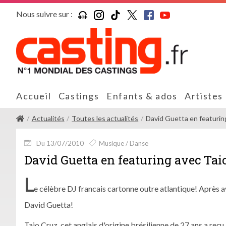
Nous suivre sur :
Accueil
Castings
Enfants & ados
Artistes
Actualités
Toutes les actualités
David Guetta en featuring
Du 13/07/2010
Musique / Danse
David Guetta en featuring avec Taio
L
e célèbre DJ francais cartonne outre atlantique! Après a
David Guetta!
Taio Cruz, cet anglais d'origine brésilienne de 27 ans a reçu