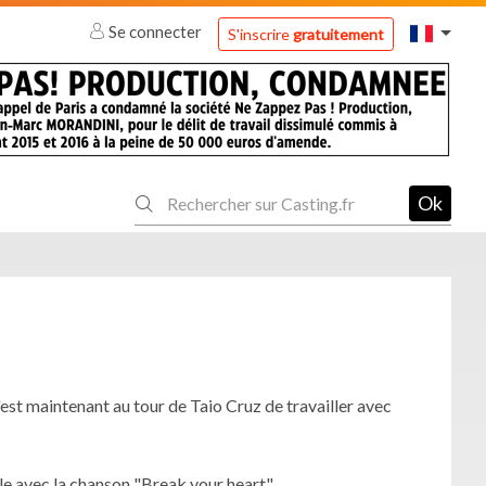
Se connecter
S'inscrire
gratuitement
Ok
est maintenant au tour de Taio Cruz de travailler avec
olle avec la chanson "Break your heart".