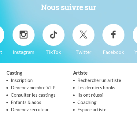
Nous suivre sur
t
Instagram
TikTok
Twitter
Facebook
Y
Casting
Artiste
Inscription
Rechercher un artiste
Devenez membre V.I.P
Les derniers books
Consulter les castings
Ils ont réussi
Enfants & ados
Coaching
Devenez recruteur
Espace artiste