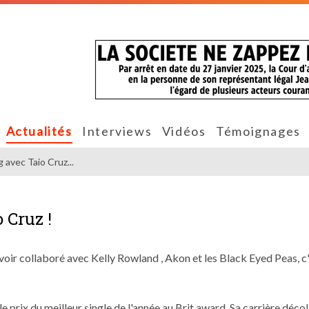
Actualités
Interviews
Vidéos
Témoignages
 avec Taio Cruz...
 Cruz !
voir collaboré avec Kelly Rowland , Akon et les Black Eyed Peas, c'
 le prix du meilleur single de l'année au Brit award. Sa carrière déc