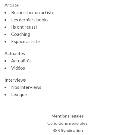
Artiste
Rechercher un artiste
Les derniers books
Ils ont réussi
Coaching
Espace artiste
Gestion des cookies
Actualités
Actualités
Nous utilisons des cookies qui facilitent l'utilisation du site,
Vidéos
améliorent la performance et la sécurité du site internet.
Faites-nous part de vos préférences de cookies pour chaque
Interviews
service.
Nos interviews
À quoi servent ces cookies :
Lexique
Cookies obligatoires
Mesure d'audience
Mentions légales
Régies publicitaires
Conditions générales
RSS Syndication