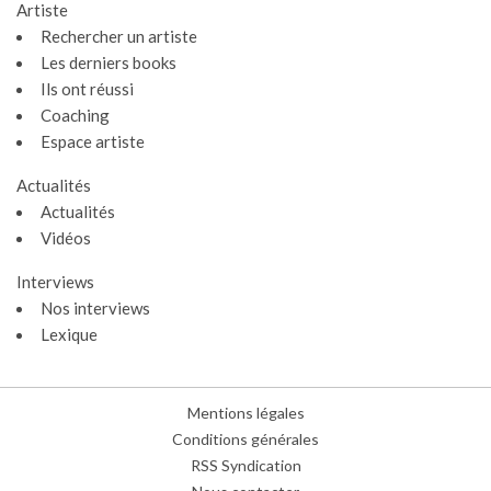
Artiste
Rechercher un artiste
Les derniers books
Ils ont réussi
Coaching
Espace artiste
Gestion des cookies
Actualités
Actualités
Nous utilisons des cookies qui facilitent l'utilisation du site,
Vidéos
améliorent la performance et la sécurité du site internet.
Faites-nous part de vos préférences de cookies pour chaque
Interviews
service.
Nos interviews
À quoi servent ces cookies :
Lexique
Cookies obligatoires
Mesure d'audience
Mentions légales
Régies publicitaires
Conditions générales
RSS Syndication
TOUT