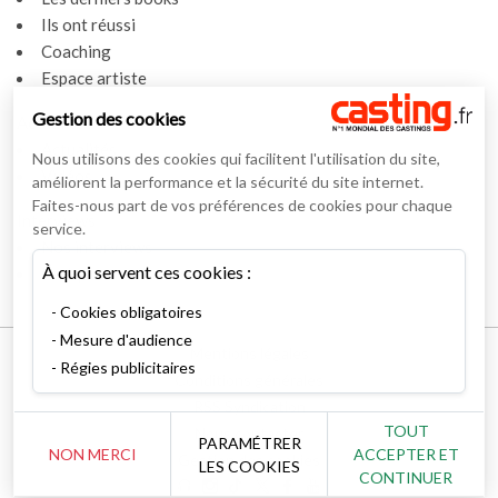
Ils ont réussi
Coaching
Espace artiste
Gestion des cookies
Actualités
Actualités
Nous utilisons des cookies qui facilitent l'utilisation du site,
Vidéos
améliorent la performance et la sécurité du site internet.
Faites-nous part de vos préférences de cookies pour chaque
Interviews
service.
Nos interviews
À quoi servent ces cookies :
Lexique
Cookies obligatoires
Mesure d'audience
Mentions légales
Régies publicitaires
Conditions générales
RSS Syndication
TOUT
Nous contacter
PARAMÉTRER
NON MERCI
ACCEPTER ET
Gestion des cookies
LES COOKIES
CONTINUER