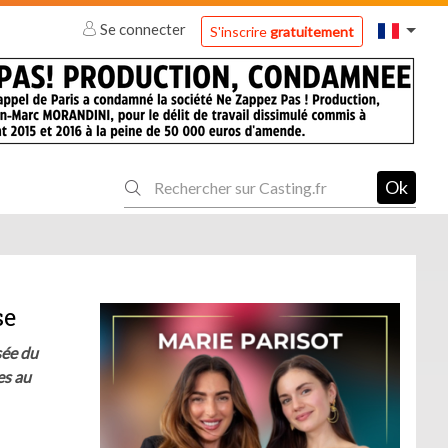
Se connecter
S'inscrire
gratuitement
Ok
se
sée du
es au