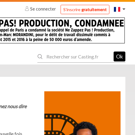
Se connecter
S'inscrire
gratuitement
Ok
enez nous dire
ouvelle fois