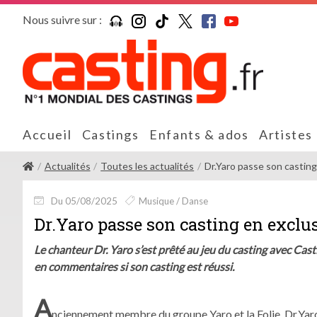
Nous suivre sur :
Accueil
Castings
Enfants & ados
Artistes
Actualités
Toutes les actualités
Dr.Yaro passe son casting 
Du 05/08/2025
Musique / Danse
Dr.Yaro passe son casting en exclus
Le chanteur Dr. Yaro s’est prêté au jeu du casting avec Cast
en commentaires si son casting est réussi.
A
nciennement membre du groupe Yaro et la Folie, Dr.Yaro p