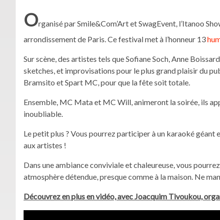
O
rganisé par Smile&Com’Art et SwagEvent, l’Itanoo Show 
arrondissement de Paris. Ce festival met à l’honneur 13
hum
Sur scène, des artistes tels que Sofiane Soch, Anne Boissar
sketches, et improvisations pour le plus grand plaisir du pu
Bramsito et Spart MC, pour que la fête soit totale.
Ensemble, MC Mata et MC Will, animeront la soirée, ils app
inoubliable.
Le petit plus ? Vous pourrez participer à un karaoké géant e
aux artistes !
Dans une ambiance conviviale et chaleureuse, vous pourrez v
atmosphère détendue, presque comme à la maison. Ne man
Découvrez en plus en vidéo, avec Joacquim Tivoukou, orga