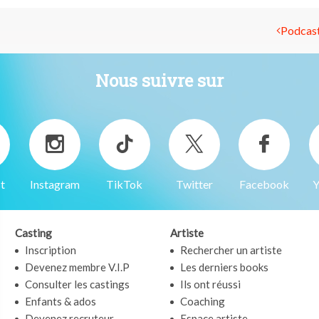
Podcast 
Nous suivre sur
t
Instagram
TikTok
Twitter
Facebook
Y
Casting
Artiste
Inscription
Rechercher un artiste
Devenez membre V.I.P
Les derniers books
Consulter les castings
Ils ont réussi
Enfants & ados
Coaching
Devenez recruteur
Espace artiste