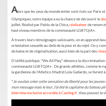
A
lors que les yeux du monde entier sont rivés sur Paris e
Olympiques, notre équipe a eu la chance de découvrir le
do
juillet. Réalisé par Pablo de la Chica,
réalisateur
de renom et 
haut niveau membres de la communauté LGBTQIA+.
À travers leurs témoignages saisissants, on en apprend dava
orientation sexuelle au-delà de la peur et du rejet. On y com
de haine et de stigmatisation, aussi bien de la part des
résea
D'utilité publique, "We All Play" dénonce la discrimination 
communauté LGBTQIA+. De grands athlètes, comme le rugb
la gardienne de l'Atletico Madrid Lola Gallardo, se livrent 
"
Je voulais créer cette sensation de liberté pour les jeunes c
mon message mais le leur. J’ai été le capitaine du bateau pir
interview exclusive accordée à Casting.fr
. Vous pouvez la v