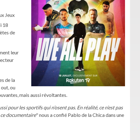
aux Jeux
i 18
ètes de
ment leur
vecteur
es de la
out, ou
ouvantes, mais aussi révoltantes.
si pour les sportifs qui n’osent pas. En réalité, ce n’est pas
ie ce documentaire
" nous a confié Pablo de la Chica dans une