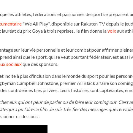
t que les athlètes, fédérations et passionnés de sport se préparent 
cumentaire
"We All Play", disponible sur Rakuten TV depuis le jeud
lauréat du prix Goya à trois reprises, le film donne la
voix
aux athl
ntage sur leur vie personnelle et leur combat pour affirmer pleine
prend ainsi que le sport, qui se veut pourtant fédérateur, est aussi 
ux sociaux
que des sponsors.
et incite à plus d'inclusion dans le monde du sport pour les personn
yman Campbell Johnstone, premier All Black à faire son coming 
à des confidences très privées. Leurs histoires sont captivantes, ém
hez eux qui ont peur de parler ou de faire leur coming out. C’est aus
ate qui a pu faire ce film. Je suis très fier des messages que renvo
isionner ci-dessous :